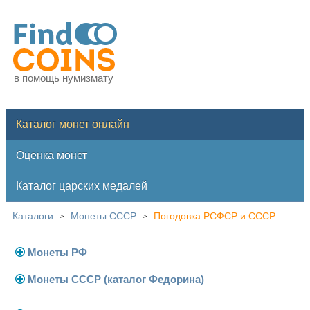
в помощь нумизмату
Каталог монет онлайн
Оценка монет
Каталог царских медалей
Каталоги
Монеты СССР
Погодовка РСФСР и СССР
>
>
Монеты РФ
Монеты СССР (каталог Федорина)
Современная Россия
Монеты 1991-1993 гг.