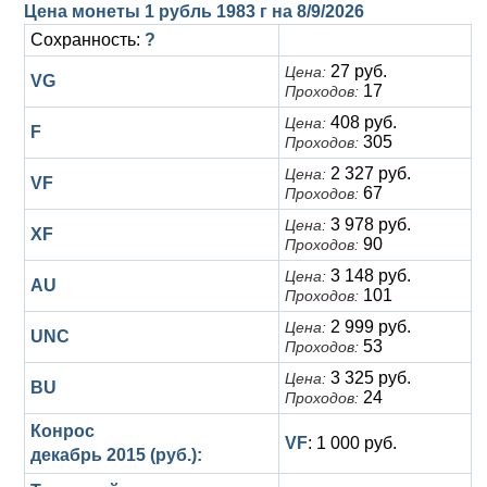
Анна Иоанновна (1730-1740)
Цена монеты 1 рубль 1983 г на
Памятные и донативные
Сибирские монеты
Серебро
8/9/2026
Сохранность:
?
Петр II (1727-1730)
Для Молдавии и Валахии
Медь
27 руб.
Цена:
VG
17
Проходов:
Екатерина I (1725-1727)
Таврические монеты
Для Пруссии
408 руб.
Цена:
F
305
Проходов:
Петр I (1682-1725)
Ливонезы
2 327 руб.
Цена:
VF
Альбертусталер
Золото
67
Проходов:
3 978 руб.
Цена:
XF
Серебро
90
Проходов:
3 148 руб.
Цена:
Медь
AU
101
Проходов:
Для Речи Посполитой
2 999 руб.
Цена:
UNC
53
Проходов:
3 325 руб.
Цена:
BU
24
Проходов:
Конрос
VF
: 1 000 руб.
декабрь 2015 (руб.):