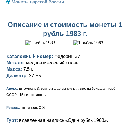
Погодовка СССР
Монеты царской России
Памятные и юбилейные
Монеты 1958 года
Николай II (1894-1917)
Описание и стоимость монеты 1
Золотые червонцы
Александр III (1881-1894)
Золото
рубль 1983 г.
Памятные и юбилейные
Александр II (1855-1881)
Серебро
Золото
Николай I (1825-1855)
Медь
Серебро
Золото
Каталожный номер:
Федорин-37
Александр I (1801-1825)
Германская оккупация
Медь
Серебро
Платина, золото
Металл:
медно-никелевый сплав
Масса:
7,5 г.
Павел I (1796-1801)
Для Финляндии
Для Финляндии
Медь
Серебро
Золото
Диаметр:
27 мм.
Екатерина II (1762-1796)
Памятные и донативные
Памятные и донативные
Для Финляндии
Медь
Серебро
Золото
Аверс:
штемпель 3. земной шар выпуклый, звезда большая, герб
СССР - 15 витков ленты.
Петр III (1762)
Памятные и донативные
Для Грузии
Медь
Серебро
Золото
Реверс:
штемпель Ф-35.
Елизавета I (1741-1762)
Русско-Польские
Для Грузии
Медь
Серебро
Гурт:
вдавленная надпись «Один рубль 1983».
Иоанн Антонович (1740-1741)
Для Польши
Для Польши
Медь
Золото