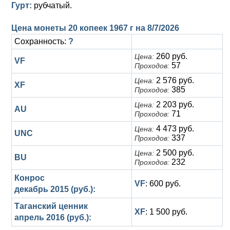
Анна Иоанновна (1730-1740)
Гурт:
Памятные и донативные
Сибирские монеты
Серебро
рубчатый.
Петр II (1727-1730)
Для Молдавии и Валахии
Медь
Цена монеты 20 копеек 1967 г на
8/7/2026
Сохранность:
?
Екатерина I (1725-1727)
Таврические монеты
Для Пруссии
260 руб.
Цена:
VF
57
Проходов:
Петр I (1682-1725)
Ливонезы
2 576 руб.
Цена:
XF
Альбертусталер
Золото
385
Проходов:
2 203 руб.
Цена:
AU
Серебро
71
Проходов:
4 473 руб.
Цена:
Медь
UNC
337
Проходов:
Для Речи Посполитой
2 500 руб.
Цена:
BU
232
Проходов:
Конрос
VF
: 600 руб.
декабрь 2015 (руб.):
Таганский ценник
XF
: 1 500 руб.
апрель 2016 (руб.):