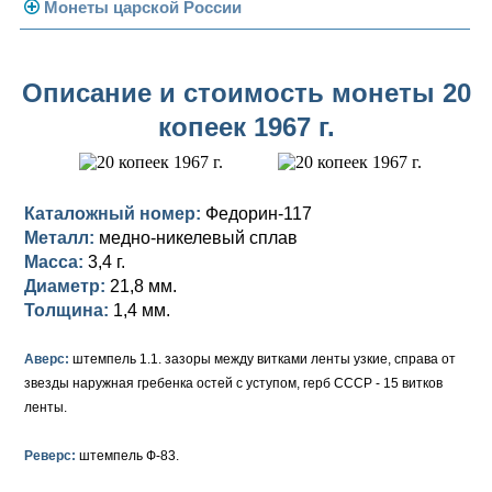
Погодовка СССР
Монеты царской России
Памятные и юбилейные
Монеты 1958 года
Николай II (1894-1917)
Описание и стоимость монеты 20
Золотые червонцы
Александр III (1881-1894)
Золото
копеек 1967 г.
Памятные и юбилейные
Александр II (1855-1881)
Серебро
Золото
Николай I (1825-1855)
Медь
Серебро
Золото
Каталожный номер:
Федорин-117
Александр I (1801-1825)
Германская оккупация
Медь
Серебро
Платина, золото
Металл:
медно-никелевый сплав
Масса:
3,4 г.
Павел I (1796-1801)
Для Финляндии
Для Финляндии
Медь
Серебро
Золото
Диаметр:
21,8 мм.
Толщина:
1,4 мм.
Екатерина II (1762-1796)
Памятные и донативные
Памятные и донативные
Для Финляндии
Медь
Серебро
Золото
Аверс:
штемпель 1.1. зазоры между витками ленты узкие, справа от
Петр III (1762)
Памятные и донативные
Для Грузии
Медь
Серебро
Золото
звезды наружная гребенка остей с уступом, герб СССР - 15 витков
ленты.
Елизавета I (1741-1762)
Русско-Польские
Для Грузии
Медь
Серебро
Реверс:
Иоанн Антонович (1740-1741)
штемпель Ф-83.
Для Польши
Для Польши
Медь
Золото