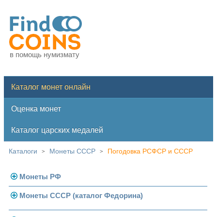
в помощь нумизмату
Каталог монет онлайн
Оценка монет
Каталог царских медалей
Каталоги
Монеты СССР
Погодовка РСФСР и СССР
>
>
Монеты РФ
Монеты СССР (каталог Федорина)
Современная Россия
Монеты 1991-1993 гг.