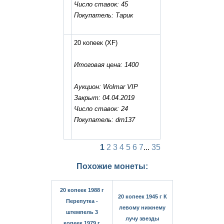
Число ставок: 45
Покупатель: Тарик
20 копеек
(XF)
Итоговая цена: 1400
Аукцион: Wolmar VIP
Закрыт: 04.04.2019
Число ставок: 24
Покупатель: drn137
1
2
3
4
5
6
7
...
35
Похожие монеты:
20 копеек 1988 г
20 копеек 1945 г К
Перепутка -
левому нижнему
штемпель 3
лучу звезды
копеек 1979 г