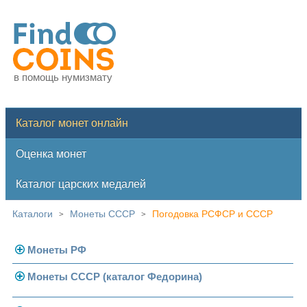
в помощь нумизмату
Каталог монет онлайн
Оценка монет
Каталог царских медалей
Каталоги
Монеты СССР
Погодовка РСФСР и СССР
>
>
Монеты РФ
Монеты СССР (каталог Федорина)
Современная Россия
Монеты 1991-1993 гг.