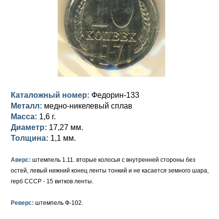
Анна Иоанновна (1730-1740)
Памятные и донативные
Сибирские монеты
Серебро
Петр II (1727-1730)
Для Молдавии и Валахии
Медь
Екатерина I (1725-1727)
Таврические монеты
Для Пруссии
Петр I (1682-1725)
Ливонезы
Альбертусталер
Золото
Каталожный номер:
Федорин-133
Серебро
Металл:
медно-никелевый сплав
Масса:
1,6 г.
Медь
Диаметр:
17,27 мм.
Толщина:
1,1 мм.
Для Речи Посполитой
Аверс:
штемпель 1.11. вторые колосья с внутренней стороны без
остей, левый нижний конец ленты тонкий и не касается земного шара,
герб СССР - 15 витков ленты.
Реверс:
штемпель Ф-102.