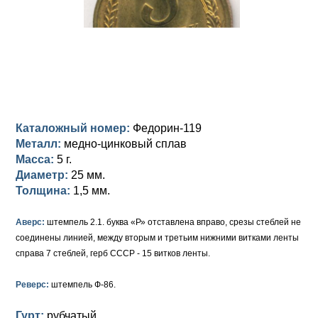
Анна Иоанновна (1730-1740)
Памятные и донативные
Сибирские монеты
Серебро
Петр II (1727-1730)
Для Молдавии и Валахии
Медь
Екатерина I (1725-1727)
Таврические монеты
Для Пруссии
Петр I (1682-1725)
Ливонезы
Альбертусталер
Золото
Каталожный номер:
Федорин-119
Металл:
медно-цинковый сплав
Серебро
Масса:
5 г.
Диаметр:
25 мм.
Медь
Толщина:
1,5 мм.
Для Речи Посполитой
Аверс:
штемпель 2.1. буква «Р» отставлена вправо, срезы стеблей не
соединены линией, между вторым и третьим нижними витками ленты
справа 7 стеблей, герб СССР - 15 витков ленты.
Реверс:
штемпель Ф-86.
Гурт:
рубчатый.