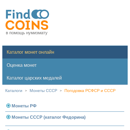
в помощь нумизмату
Каталог монет онлайн
Оценка монет
Каталог царских медалей
Каталоги
Монеты СССР
Погодовка РСФСР и СССР
>
>
Монеты РФ
Монеты СССР (каталог Федорина)
Современная Россия
Монеты 1991-1993 гг.