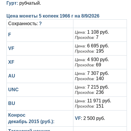
Анна Иоанновна (1730-1740)
Гурт:
Памятные и донативные
Сибирские монеты
Серебро
рубчатый.
Петр II (1727-1730)
Для Молдавии и Валахии
Медь
Цена монеты 5 копеек 1966 г на
8/9/2026
Сохранность:
?
Екатерина I (1725-1727)
Таврические монеты
Для Пруссии
1 108 руб.
Цена:
F
7
Проходов:
Петр I (1682-1725)
Ливонезы
6 695 руб.
Цена:
VF
Альбертусталер
Золото
195
Проходов:
4 930 руб.
Цена:
XF
Серебро
69
Проходов:
7 307 руб.
Цена:
Медь
AU
140
Проходов:
Для Речи Посполитой
7 215 руб.
Цена:
UNC
236
Проходов:
11 971 руб.
Цена:
BU
151
Проходов:
Конрос
VF
: 2 500 руб.
декабрь 2015 (руб.):