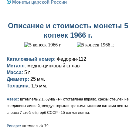
Погодовка СССР
Монеты царской России
Памятные и юбилейные
Монеты 1958 года
Николай II (1894-1917)
Описание и стоимость монеты 5
Золотые червонцы
Александр III (1881-1894)
Золото
копеек 1966 г.
Памятные и юбилейные
Александр II (1855-1881)
Серебро
Золото
Николай I (1825-1855)
Медь
Серебро
Золото
Каталожный номер:
Федорин-112
Александр I (1801-1825)
Германская оккупация
Медь
Серебро
Платина, золото
Металл:
медно-цинковый сплав
Масса:
5 г.
Павел I (1796-1801)
Для Финляндии
Для Финляндии
Медь
Серебро
Золото
Диаметр:
25 мм.
Толщина:
1,5 мм.
Екатерина II (1762-1796)
Памятные и донативные
Памятные и донативные
Для Финляндии
Медь
Серебро
Золото
Аверс:
штемпель 2.1. буква «Р» отставлена вправо, срезы стеблей не
Петр III (1762)
Памятные и донативные
Для Грузии
Медь
Серебро
Золото
соединены линией, между вторым и третьим нижними витками ленты
справа 7 стеблей, герб СССР - 15 витков ленты.
Елизавета I (1741-1762)
Русско-Польские
Для Грузии
Медь
Серебро
Реверс:
Иоанн Антонович (1740-1741)
штемпель Ф-79.
Для Польши
Для Польши
Медь
Золото