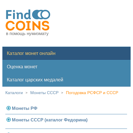
в помощь нумизмату
Каталог монет онлайн
Оценка монет
Каталог царских медалей
Каталоги
Монеты СССР
Погодовка РСФСР и СССР
>
>
Монеты РФ
Монеты СССР (каталог Федорина)
Современная Россия
Монеты 1991-1993 гг.