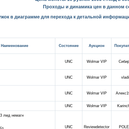
Проходы и динамика цен в данном с
ужок в диаграмме для перехода к детальной информаци
Наименование
Состояние
Аукцион
Покупа
UNC
Wolmar VIP
Сиби
UNC
Wolmar VIP
vladi
UNC
Wolmar VIP
Алекс1
UNC
Wolmar VIP
Karinc
93 лмд немагн
UNC
Reviewdetector
POLE
Ко