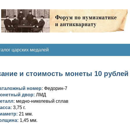
талог царских медалей
ание и стоимость монеты 10 рублей 
аталожный номер:
Федорин-7
онетный двор:
ЛМД
еталл:
медно-никелевый сплав
асса:
3,75 г.
иаметр:
21 мм.
олщина:
1,45 мм.