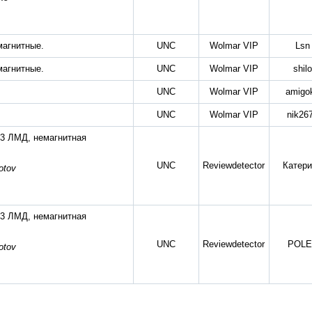
магнитные.
UNC
Wolmar VIP
Lsn
магнитные.
UNC
Wolmar VIP
shilo
UNC
Wolmar VIP
amigo
UNC
Wolmar VIP
nik26
93 ЛМД, немагнитная
UNC
Reviewdetector
Катери
otov
93 ЛМД, немагнитная
UNC
Reviewdetector
POLE
otov