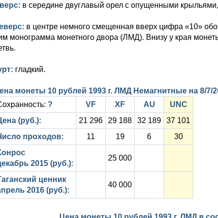
верс:
в середине двуглавый орел с опущенными крыльями
еверс:
в центре немного смещенная вверх цифра «10» об
им монограмма монетного двора (ЛМД). Внизу у края монеты
етвь.
урт:
гладкий.
ена монеты 10 рублей 1993 г. ЛМД Немагнитные на
8/7/
Сохранность:
?
VF
XF
AU
UNC
Цена (руб.):
21 296
29 188
32 189
37 101
Число проходов:
11
19
6
30
Конрос
25 000
декабрь 2015 (руб.):
Таганский ценник
40 000
апрель 2016 (руб.):
Цена монеты 10 рублей 1993 г. ЛМД в с