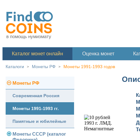
в помощь нумизмату
Каталог монет онлайн
Оценка монет
Ка
Каталоги
Монеты РФ
Монеты 1991-1993 годов
>
>
Опис
Монеты РФ
К
Современная Россия
М
Монеты 1991-1993 гг.
М
М
Памятные и юбилейные
Д
Т
Монеты СССР (каталог
Федорина)