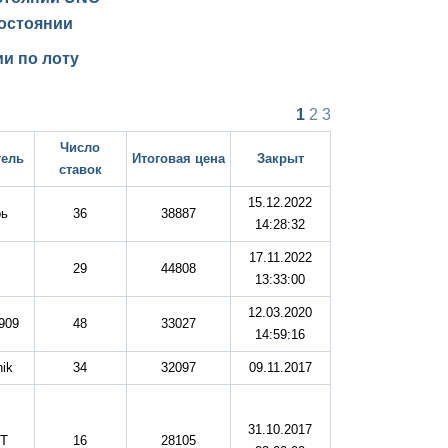
остоянии
и по лоту
1
2
3
Число
тель
Итоговая цена
Закрыт
ставок
15.12.2022
рь
36
38887
14:28:32
17.11.2022
29
44808
13:33:00
12.03.2020
909
48
33027
14:59:16
hik
34
32097
09.11.2017
31.10.2017
T
16
28105