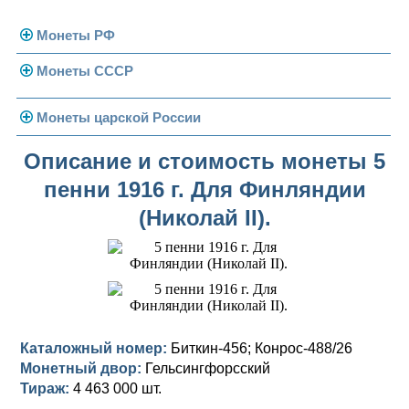
Монеты РФ
Монеты СССР
Современная Россия
Монеты 1991-1993 гг.
Погодовка СССР
Монеты царской России
Памятные и юбилейные
Монеты 1958 года
Николай II (1894-1917)
Описание и стоимость монеты 5
пенни 1916 г. Для Финляндии
Золотые червонцы
Александр III (1881-1894)
Золото
(Николай II).
Памятные и юбилейные
Александр II (1855-1881)
Серебро
Золото
Николай I (1825-1855)
Медь
Серебро
Золото
Александр I (1801-1825)
Германская оккупация
Медь
Серебро
Платина, золото
Павел I (1796-1801)
Для Финляндии
Для Финляндии
Медь
Серебро
Золото
Каталожный номер:
Биткин-456; Конрос-488/26
Монетный двор:
Гельсингфорсский
Екатерина II (1762-1796)
Памятные и донативные
Памятные и донативные
Для Финляндии
Медь
Серебро
Золото
Тираж:
4 463 000 шт.