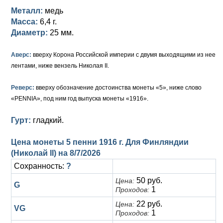
Петр III (1762)
Памятные и донативные
Для Грузии
Медь
Серебро
Золото
Металл:
медь
Масса:
6,4 г.
Елизавета I (1741-1762)
Русско-Польские
Для Грузии
Медь
Серебро
Диаметр:
25 мм.
Иоанн Антонович (1740-1741)
Для Польши
Для Польши
Медь
Золото
Аверс:
вверху Корона Российской империи с двумя выходящими из нее
Анна Иоанновна (1730-1740)
Памятные и донативные
Сибирские монеты
Серебро
лентами, ниже вензель Николая II.
Петр II (1727-1730)
Для Молдавии и Валахии
Медь
Реверс:
вверху обозначение достоинства монеты «5», ниже слово
«PENNIA», под ним год выпуска монеты «1916».
Екатерина I (1725-1727)
Таврические монеты
Для Пруссии
Гурт:
гладкий.
Петр I (1682-1725)
Ливонезы
Цена монеты 5 пенни 1916 г. Для Финляндии
Альбертусталер
Золото
(Николай II) на
8/7/2026
Сохранность:
?
Серебро
50 руб.
Цена:
G
Медь
1
Проходов:
22 руб.
Цена:
VG
Для Речи Посполитой
1
Проходов: