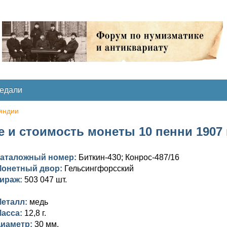
медали
яндии
 и стоимость монеты 10 пенни 1907 г
аталожный номер:
Биткин-430; Конрос-487/16
онетный двор:
Гельсингфорсский
ираж:
503 047 шт.
еталл:
медь
асса:
12,8 г.
иаметр:
30 мм.