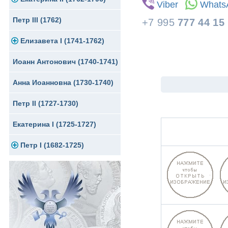
Viber
Whats
Петр III (1762)
Памятные и донативные
Для Грузии
Медь
Серебро
Золото
+7 995
777 44 15
Елизавета I (1741-1762)
Русско-Польские
Для Грузии
Медь
Серебро
Иоанн Антонович (1740-1741)
Для Польши
Для Польши
Медь
Золото
Анна Иоанновна (1730-1740)
Памятные и донативные
Сибирские монеты
Серебро
Петр II (1727-1730)
Для Молдавии и Валахии
Медь
Екатерина I (1725-1727)
Таврические монеты
Для Пруссии
Петр I (1682-1725)
Ливонезы
Альбертусталер
Золото
Серебро
Медь