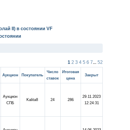
лай II) в состоянии
VF
остоянии
1
2
3
4
5
6
7
...
52
Число
Итоговая
Аукцион
Покупатель
Закрыт
ставок
цена
Аукцион
29.11.2023
Kalita8
24
286
СПБ
12:24:31
Аукцион
14.06.2023