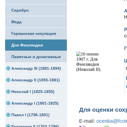
Памятные и юбилейные
Серебро
А
Н
Медь
Р
Германская оккупация
с
Для Финляндии
Г
Памятные и донативные
Ц
Александр III (1881-1894)
Александр II (1855-1881)
Золото
Николай I (1825-1855)
Серебро
Золото
Александр I (1801-1825)
Медь
Серебро
Платина, золото
Для оценки сох
Павел I (1796-1801)
Для Финляндии
Медь
Серебро
Золото
E-mail:
ocenka@fcoin
Екатерина II (1762-1796)
Памятные и донативные
Для Финляндии
Медь
Серебро
Золото