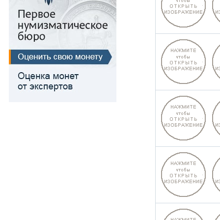
Для Речи Посполитой