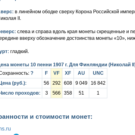
верс:
в линейном ободке сверху Корона Российской импер
иколая II.
еверс:
слева и справа вдоль края монеты скрещенные и п
ередине вверху обозначение достоинства монеты «10», ни
урт:
гладкий.
ена монеты 10 пенни 1907 г. Для Финляндии (Николай II
Сохранность:
?
F
VF
XF
AU
UNC
Цена (руб.):
56
292
608
9 049
16 842
Число проходов:
3
566
358
51
1
ранности и стоимости монет:
s.ru