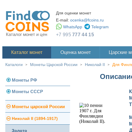
Для оценки монет
E-mail:
ocenka@fcoins.ru
WhatsApp
Telegram
Каталог монет и цен
+7 995
777 44 15
Каталог монет
Оценка монет
Царские 
Каталоги
Монеты Царской России
Николай II
Для Финл
>
>
>
Описание
Монеты РФ
Монеты СССР
К
Современная Россия
М
Монеты 1991-1993 гг.
Т
Погодовка СССР
Монеты царской России
Памятные и юбилейные
М
Монеты 1958 года
Николай II (1894-1917)
М
Д
Золотые червонцы
Золото