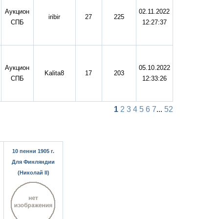
Аукцион
02.11.2022
iribir
27
225
СПБ
12:27:37
Аукцион
05.10.2022
Kalita8
17
203
СПБ
12:33:26
1
2
3
4
5
6
7
...
52
10 пенни 1905 г.
Для Финляндии
(Николай II)