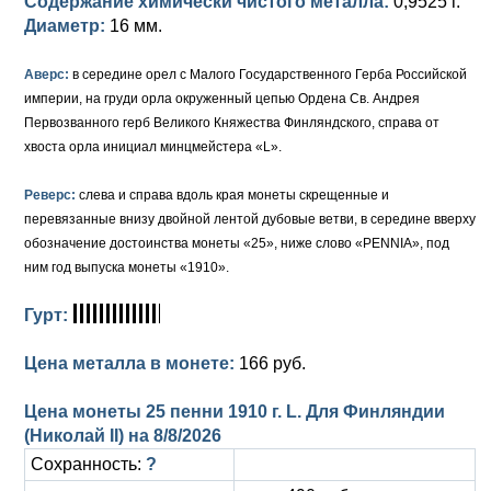
Содержание химически чистого металла:
0,9525 г.
Диаметр:
16 мм.
Аверс:
в середине орел с Малого Государственного Герба Российской
империи, на груди орла окруженный цепью Ордена Св. Андрея
Первозванного герб Великого Княжества Финляндского, справа от
хвоста орла инициал минцмейстера «L».
Реверс:
слева и справа вдоль края монеты скрещенные и
перевязанные внизу двойной лентой дубовые ветви, в середине вверху
обозначение достоинства монеты «25», ниже слово «PENNIA», под
ним год выпуска монеты «1910».
Гурт:
Цена металла в монете:
166 руб.
Цена монеты 25 пенни 1910 г. L. Для Финляндии
(Николай II) на
8/8/2026
Сохранность:
?