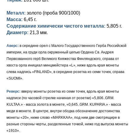
Петр III (1762)
Памятные и донативные
Для Грузии
Медь
Серебро
Золото
Металл:
золото (проба 900/1000)
Елизавета I (1741-1762)
Русско-Польские
Для Грузии
Медь
Серебро
Масса:
6,45 г.
Содержание химически чистого металла:
5,805 г.
Иоанн Антонович (1740-1741)
Для Польши
Для Польши
Медь
Золото
Диаметр:
21,3 мм.
Анна Иоанновна (1730-1740)
Памятные и донативные
Сибирские монеты
Серебро
Аверс:
в середине орел с Малого Государственного Герба Российской
Петр II (1727-1730)
Для Молдавии и Валахии
Медь
империи, на груди орла окруженный цепью Ордена Св. Андрея
Первозванного герб Великого Княжества Финляндского, справа от
Екатерина I (1725-1727)
Таврические монеты
Для Пруссии
хвоста орла инициал минцмейстера «L», ниже вдоль края монеты
слева надпись «FINLAND», в середине розетка из семи точек, справа
Петр I (1682-1725)
Ливонезы
«SUOMI».
Альбертусталер
Золото
Реверс:
вверху монеты розетка из семи точек, вдоль края монеты
надписи (по часовой стрелке начиная от розетки) «5,806..GRM.
Серебро
KULTAA.» - масса золота в монете, «0,645..GRM. KUPARIA.» - масса
меди в монете. В центре, внутри ободка обозначение достоинства
Медь
монеты «20», ниже слово «MARKKAA», под ним две смотрящире в
разные стороны черты, разделенные точкой, ниже год выпуска монеты
Для Речи Посполитой
«1910».