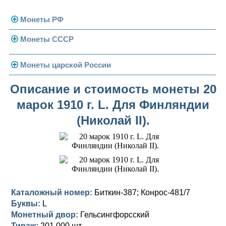
Монеты РФ
Монеты СССР
Современная Россия
Монеты 1991-1993 гг.
Погодовка СССР
Монеты царской России
Памятные и юбилейные
Монеты 1958 года
Николай II (1894-1917)
Описание и стоимость монеты 20
марок 1910 г. L. Для Финляндии
Золотые червонцы
Александр III (1881-1894)
Золото
(Николай II).
Памятные и юбилейные
Александр II (1855-1881)
Серебро
Золото
Николай I (1825-1855)
Медь
Серебро
Золото
Александр I (1801-1825)
Германская оккупация
Медь
Серебро
Платина, золото
Павел I (1796-1801)
Для Финляндии
Для Финляндии
Медь
Серебро
Золото
Каталожный номер:
Биткин-387; Конрос-481/7
Буквы:
L
Екатерина II (1762-1796)
Памятные и донативные
Памятные и донативные
Для Финляндии
Медь
Серебро
Золото
Монетный двор:
Гельсингфорсский
Тираж:
201 000 шт.