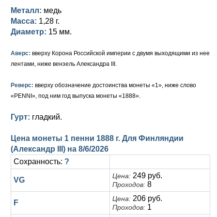
Петр III (1762)
Памятные и донативные
Для Грузии
Медь
Серебро
Золото
Металл:
медь
Масса:
1,28 г.
Елизавета I (1741-1762)
Русско-Польские
Для Грузии
Медь
Серебро
Диаметр:
15 мм.
Иоанн Антонович (1740-1741)
Для Польши
Для Польши
Медь
Золото
Аверс:
вверху Корона Российской империи с двумя выходящими из нее
Анна Иоанновна (1730-1740)
Памятные и донативные
Сибирские монеты
Серебро
лентами, ниже вензель Александра III.
Петр II (1727-1730)
Для Молдавии и Валахии
Медь
Реверс:
вверху обозначение достоинства монеты «1», ниже слово
«PENNI», под ним год выпуска монеты «1888».
Екатерина I (1725-1727)
Таврические монеты
Для Пруссии
Гурт:
гладкий.
Петр I (1682-1725)
Ливонезы
Цена монеты 1 пенни 1888 г. Для Финляндии
Альбертусталер
Золото
(Александр III) на
8/6/2026
Сохранность:
?
Серебро
249 руб.
Цена:
VG
Медь
8
Проходов:
206 руб.
Цена:
F
Для Речи Посполитой
1
Проходов: