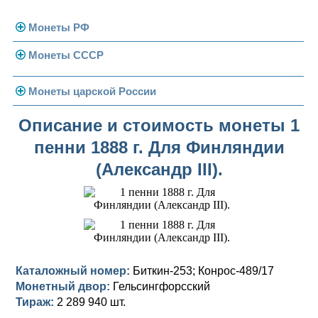
Монеты РФ
Монеты СССР
Современная Россия
Монеты 1991-1993 гг.
Погодовка СССР
Монеты царской России
Памятные и юбилейные
Монеты 1958 года
Николай II (1894-1917)
Описание и стоимость монеты 1
пенни 1888 г. Для Финляндии
Золотые червонцы
Александр III (1881-1894)
Золото
(Александр III).
Памятные и юбилейные
Александр II (1855-1881)
Серебро
Золото
Николай I (1825-1855)
Медь
Серебро
Золото
Александр I (1801-1825)
Германская оккупация
Медь
Серебро
Платина, золото
Павел I (1796-1801)
Для Финляндии
Для Финляндии
Медь
Серебро
Золото
Каталожный номер:
Биткин-253; Конрос-489/17
Монетный двор:
Гельсингфорсский
Екатерина II (1762-1796)
Памятные и донативные
Памятные и донативные
Для Финляндии
Медь
Серебро
Золото
Тираж:
2 289 940 шт.