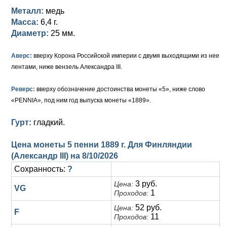
Петр III (1762)
Памятные и донативные
Для Грузии
Медь
Серебро
Золото
Металл:
медь
Масса:
6,4 г.
Елизавета I (1741-1762)
Русско-Польские
Для Грузии
Медь
Серебро
Диаметр:
25 мм.
Иоанн Антонович (1740-1741)
Для Польши
Для Польши
Медь
Золото
Аверс:
вверху Корона Российской империи с двумя выходящими из нее
Анна Иоанновна (1730-1740)
Памятные и донативные
Сибирские монеты
Серебро
лентами, ниже вензель Александра III.
Петр II (1727-1730)
Для Молдавии и Валахии
Медь
Реверс:
вверху обозначение достоинства монеты «5», ниже слово
«PENNIA», под ним год выпуска монеты «1889».
Екатерина I (1725-1727)
Таврические монеты
Для Пруссии
Гурт:
гладкий.
Петр I (1682-1725)
Ливонезы
Цена монеты 5 пенни 1889 г. Для Финляндии
Альбертусталер
Золото
(Александр III) на
8/10/2026
Сохранность:
?
Серебро
3 руб.
Цена:
VG
Медь
1
Проходов:
52 руб.
Цена:
F
Для Речи Посполитой
11
Проходов: