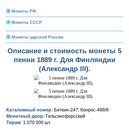
Монеты РФ
Монеты СССР
Современная Россия
Монеты 1991-1993 гг.
Погодовка СССР
Монеты царской России
Памятные и юбилейные
Монеты 1958 года
Николай II (1894-1917)
Описание и стоимость монеты 5
пенни 1889 г. Для Финляндии
Золотые червонцы
Александр III (1881-1894)
Золото
(Александр III).
Памятные и юбилейные
Александр II (1855-1881)
Серебро
Золото
Николай I (1825-1855)
Медь
Серебро
Золото
Александр I (1801-1825)
Германская оккупация
Медь
Серебро
Платина, золото
Павел I (1796-1801)
Для Финляндии
Для Финляндии
Медь
Серебро
Золото
Каталожный номер:
Биткин-247; Конрос-488/9
Монетный двор:
Гельсингфорсский
Екатерина II (1762-1796)
Памятные и донативные
Памятные и донативные
Для Финляндии
Медь
Серебро
Золото
Тираж:
1 070 000 шт.