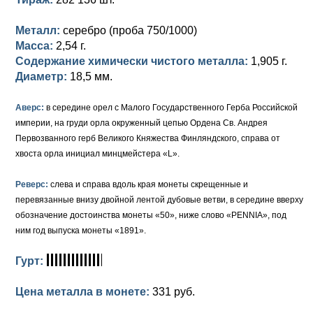
Петр III (1762)
Памятные и донативные
Для Грузии
Медь
Серебро
Золото
Металл:
серебро (проба 750/1000)
Елизавета I (1741-1762)
Русско-Польские
Для Грузии
Медь
Серебро
Масса:
2,54 г.
Содержание химически чистого металла:
1,905 г.
Иоанн Антонович (1740-1741)
Для Польши
Для Польши
Медь
Золото
Диаметр:
18,5 мм.
Анна Иоанновна (1730-1740)
Памятные и донативные
Сибирские монеты
Серебро
Аверс:
в середине орел с Малого Государственного Герба Российской
Петр II (1727-1730)
Для Молдавии и Валахии
Медь
империи, на груди орла окруженный цепью Ордена Св. Андрея
Первозванного герб Великого Княжества Финляндского, справа от
Екатерина I (1725-1727)
Таврические монеты
Для Пруссии
хвоста орла инициал минцмейстера «L».
Петр I (1682-1725)
Ливонезы
Реверс:
слева и справа вдоль края монеты скрещенные и
перевязанные внизу двойной лентой дубовые ветви, в середине вверху
Альбертусталер
Золото
обозначение достоинства монеты «50», ниже слово «PENNIA», под
ним год выпуска монеты «1891».
Серебро
Гурт:
Медь
Цена металла в монете:
331 руб.
Для Речи Посполитой