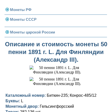
Монеты РФ
Монеты СССР
Современная Россия
Монеты 1991-1993 гг.
Погодовка СССР
Монеты царской России
Памятные и юбилейные
Монеты 1958 года
Николай II (1894-1917)
Описание и стоимость монеты 50
пенни 1891 г. L. Для Финляндии
Золотые червонцы
Александр III (1881-1894)
Золото
(Александр III).
Памятные и юбилейные
Александр II (1855-1881)
Серебро
Золото
Николай I (1825-1855)
Медь
Серебро
Золото
Александр I (1801-1825)
Германская оккупация
Медь
Серебро
Платина, золото
Павел I (1796-1801)
Для Финляндии
Для Финляндии
Медь
Серебро
Золото
Каталожный номер:
Биткин-235; Конрос-485/12
Буквы:
L
Екатерина II (1762-1796)
Памятные и донативные
Памятные и донативные
Для Финляндии
Медь
Серебро
Золото
Монетный двор:
Гельсингфорсский
Тираж:
282 136 шт.