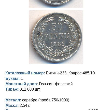
Петр III (1762)
Памятные и донативные
Для Грузии
Медь
Серебро
Золото
Елизавета I (1741-1762)
Русско-Польские
Для Грузии
Медь
Серебро
Иоанн Антонович (1740-1741)
Для Польши
Для Польши
Медь
Золото
Анна Иоанновна (1730-1740)
Памятные и донативные
Сибирские монеты
Серебро
Петр II (1727-1730)
Для Молдавии и Валахии
Медь
Екатерина I (1725-1727)
Таврические монеты
Для Пруссии
Петр I (1682-1725)
Ливонезы
Альбертусталер
Золото
Каталожный номер:
Биткин-233; Конрос-485/10
Буквы:
L
Серебро
Монетный двор:
Гельсингфорсский
Тираж:
312 000 шт.
Медь
Металл:
серебро (проба 750/1000)
Для Речи Посполитой
Масса:
2,54 г.