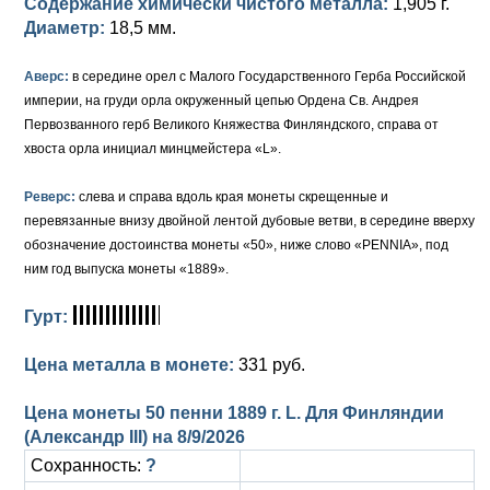
Содержание химически чистого металла:
1,905 г.
Диаметр:
18,5 мм.
Аверс:
в середине орел с Малого Государственного Герба Российской
империи, на груди орла окруженный цепью Ордена Св. Андрея
Первозванного герб Великого Княжества Финляндского, справа от
хвоста орла инициал минцмейстера «L».
Реверс:
слева и справа вдоль края монеты скрещенные и
перевязанные внизу двойной лентой дубовые ветви, в середине вверху
обозначение достоинства монеты «50», ниже слово «PENNIA», под
ним год выпуска монеты «1889».
Гурт:
Цена металла в монете:
331 руб.
Цена монеты 50 пенни 1889 г. L. Для Финляндии
(Александр III) на
8/9/2026
Сохранность:
?