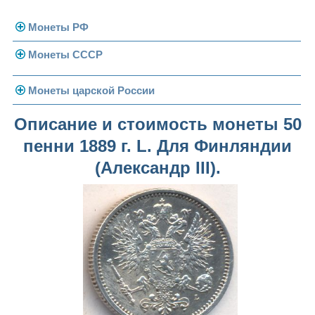
Монеты РФ
Монеты СССР
Современная Россия
Монеты 1991-1993 гг.
Погодовка СССР
Монеты царской России
Памятные и юбилейные
Монеты 1958 года
Николай II (1894-1917)
Описание и стоимость монеты 50
пенни 1889 г. L. Для Финляндии
Золотые червонцы
Александр III (1881-1894)
Золото
(Александр III).
Памятные и юбилейные
Александр II (1855-1881)
Серебро
Золото
Николай I (1825-1855)
Медь
Серебро
Золото
Александр I (1801-1825)
Германская оккупация
Медь
Серебро
Платина, золото
Павел I (1796-1801)
Для Финляндии
Для Финляндии
Медь
Серебро
Золото
Екатерина II (1762-1796)
Памятные и донативные
Памятные и донативные
Для Финляндии
Медь
Серебро
Золото