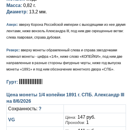
Масса:
0,82 г.
Елизавета I (1741-1762)
Русско-Польские
Для Грузии
Медь
Серебро
Диаметр:
13,2 мм.
Иоанн Антонович (1740-1741)
Для Польши
Для Польши
Медь
Золото
Аверс:
вверху Корона Российской империи с выходящими из нее двумя
лентами, ниже вензель Александра III, под ним две скрещенные ветви:
Анна Иоанновна (1730-1740)
Памятные и донативные
Сибирские монеты
Серебро
слева лавровая, справа дубовая.
Петр II (1727-1730)
Для Молдавии и Валахии
Медь
Реверс:
вверху монеты обрамленный слева и справа звездочками
номинал монеты - цифра «1/4», ниже слово «КОПЕЙКИ», под ним две
Екатерина I (1725-1727)
Таврические монеты
Для Пруссии
направленные в разные стороны фигурные черты, ниже год выпуска
Петр I (1682-1725)
Ливонезы
монеты «1891» и под ним обозначение монетного двора «СПБ».
Альбертусталер
Золото
Гурт:
Серебро
Цена монеты 1/4 копейки 1891 г. СПБ. Александр III
на
8/6/2026
Медь
Сохранность:
?
Для Речи Посполитой
147 руб.
Цена:
VG
1
Проходов: