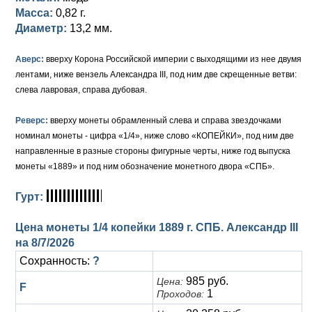
Масса:
0,82 г.
Елизавета I (1741-1762)
Русско-Польские
Для Грузии
Медь
Серебро
Диаметр:
13,2 мм.
Иоанн Антонович (1740-1741)
Для Польши
Для Польши
Медь
Золото
Аверс:
вверху Корона Российской империи с выходящими из нее двумя
лентами, ниже вензель Александра III, под ним две скрещенные ветви:
Анна Иоанновна (1730-1740)
Памятные и донативные
Сибирские монеты
Серебро
слева лавровая, справа дубовая.
Петр II (1727-1730)
Для Молдавии и Валахии
Медь
Реверс:
вверху монеты обрамленный слева и справа звездочками
номинал монеты - цифра «1/4», ниже слово «КОПЕЙКИ», под ним две
Екатерина I (1725-1727)
Таврические монеты
Для Пруссии
направленные в разные стороны фигурные черты, ниже год выпуска
Петр I (1682-1725)
Ливонезы
монеты «1889» и под ним обозначение монетного двора «СПБ».
Альбертусталер
Золото
Гурт:
Серебро
Цена монеты 1/4 копейки 1889 г. СПБ. Александр III
на
8/7/2026
Медь
Сохранность:
?
Для Речи Посполитой
985 руб.
Цена:
F
1
Проходов: