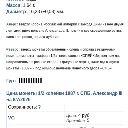
Масса:
1,64 г.
Елизавета I (1741-1762)
Русско-Польские
Для Грузии
Медь
Серебро
Диаметр:
16,23 (±0,08) мм.
Иоанн Антонович (1740-1741)
Для Польши
Для Польши
Медь
Золото
Аверс:
вверху Корона Российской империи с выходящими из нее двумя
лентами, ниже вензель Александра III, под ним две скрещенные ветви:
Анна Иоанновна (1730-1740)
Памятные и донативные
Сибирские монеты
Серебро
слева лавровая, справа дубовая.
Петр II (1727-1730)
Для Молдавии и Валахии
Медь
Реверс:
вверху монеты обрамленный слева и справа звездочками
номинал монеты - цифра «1/2», ниже слово «КОПЕЙКИ», под ним две
Екатерина I (1725-1727)
Таврические монеты
Для Пруссии
направленные в разные стороны фигурные черты, ниже год выпуска
Петр I (1682-1725)
Ливонезы
монеты «1887» и под ним обозначение монетного двора «СПБ».
Альбертусталер
Золото
Гурт:
Серебро
Цена монеты 1/2 копейки 1887 г. СПБ. Александр III
на
8/7/2026
Медь
Сохранность:
?
Для Речи Посполитой
4 руб.
Цена:
VG
5
Проходов: