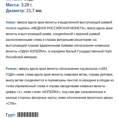
Масса:
3,28 г.
Елизавета I (1741-1762)
Русско-Польские
Для Грузии
Медь
Серебро
Диаметр:
21,7 мм.
Иоанн Антонович (1740-1741)
Для Польши
Для Польши
Медь
Золото
Аверс:
вверху вдоль края монеты в выделенной выступающей рамкой
полосе надпись «МЕДНАЯ РОССИЙСКАЯ МОНЕТА», внизу вдоль края
Анна Иоанновна (1730-1740)
Памятные и донативные
Сибирские монеты
Серебро
монеты в выступающей рамке, соединённой с верхней рамкой
расположенными слева и справа фигурными решетками, на
Петр II (1727-1730)
Для Молдавии и Валахии
Медь
выступающей плашке вдавленными буквами обозначение номинала
монеты «ОДНА КОПЕЙКА», в середине Малый Государственный Герб
Екатерина I (1725-1727)
Таврические монеты
Для Пруссии
Российской империи.
Петр I (1682-1725)
Ливонезы
Реверс:
вверху вдоль края монеты обозначение год выпуска «1891
Альбертусталер
Золото
ГОДА» ниже слева вдоль края монеты лавровая ветвь, справа дубовая,
внизу ветви соединяются и перевязаны лентой, в середине в ободке из
Серебро
точек обрамленный слева и справа звездочками номинал монеты -
цифра «1», ниже слово «КОПЕЙКА», под ним две направленные в
Медь
разные стороны фигурные черты, ниже обозначение монетного двора
«СПБ».
Для Речи Посполитой
Гурт: