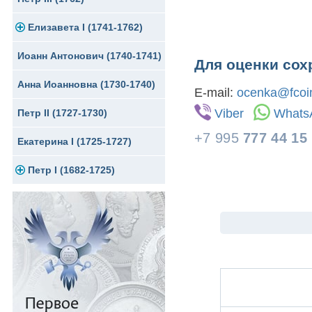
Елизавета I (1741-1762)
Русско-Польские
Для Грузии
Медь
Серебро
Иоанн Антонович (1740-1741)
Для Польши
Для Польши
Медь
Золото
Для оценки сох
Анна Иоанновна (1730-1740)
Памятные и донативные
Сибирские монеты
Серебро
E-mail:
ocenka@fcoin
Viber
Whats
Петр II (1727-1730)
Для Молдавии и Валахии
Медь
+7 995
777 44 15
Екатерина I (1725-1727)
Таврические монеты
Для Пруссии
Петр I (1682-1725)
Ливонезы
Альбертусталер
Золото
Серебро
Медь
Для Речи Посполитой