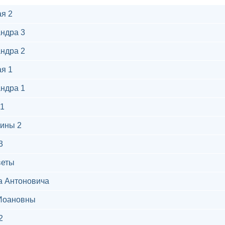
я 2
ндра 3
ндра 2
я 1
ндра 1
1
ины 2
3
веты
а Антоновича
Иоановны
2