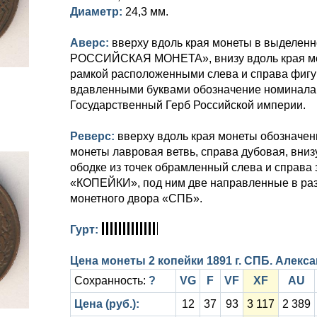
Диаметр:
24,3 мм.
Аверс:
вверху вдоль края монеты в выделе
РОССИЙСКАЯ МОНЕТА», внизу вдоль края мон
рамкой расположенными слева и справа фиг
вдавленными буквами обозначение номинал
Государственный Герб Российской империи.
Реверс:
вверху вдоль края монеты обозначен
монеты лавровая ветвь, справа дубовая, вниз
ободке из точек обрамленный слева и справа
«КОПЕЙКИ», под ним две направленные в раз
монетного двора «СПБ».
Гурт:
Цена монеты 2 копейки 1891 г. СПБ. Алексан
Сохранность:
?
VG
F
VF
XF
AU
Цена (руб.):
12
37
93
3 117
2 389