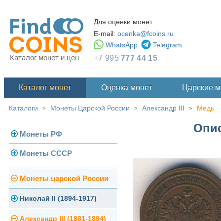
Для оценки монет
E-mail:
ocenka@fcoins.ru
WhatsApp
Telegram
Каталог монет и цен
+7 995
777 44 15
Каталог монет
Оценка монет
Царские 
Каталоги
Монеты Царской России
Александр III
Медь
>
>
>
Опис
Монеты РФ
Монеты СССР
Современная Россия
Монеты 1991-1993 гг.
Погодовка СССР
Монеты царской России
Памятные и юбилейные
Монеты 1958 года
Николай II (1894-1917)
Золотые червонцы
Александр III (1881-1894)
Золото