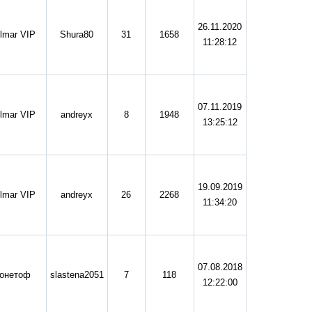
26.11.2020
lmar VIP
Shura80
31
1658
11:28:12
07.11.2019
lmar VIP
andreyx
8
1948
13:25:12
19.09.2019
lmar VIP
andreyx
26
2268
11:34:20
07.08.2018
онетоф
slastena2051
7
118
12:22:00