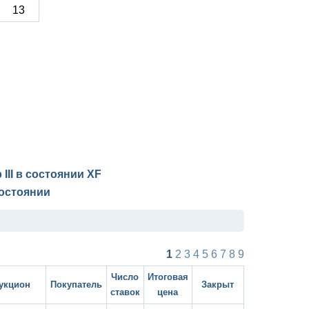
13
 III в состоянии
XF
остоянии
1
2
3
4
5
6
7
8
9
Число
Итоговая
укцион
Покупатель
Закрыт
ставок
цена