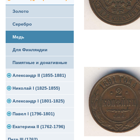
Памятные и юбилейные
Золото
Серебро
Серебро
Медь
Медь
Германская оккупация
Для Финляндии
Для Финляндии
Памятные и донативные
Памятные и донативные
Александр II (1855-1881)
Николай I (1825-1855)
Золото
Александр I (1801-1825)
Серебро
Платина, золото
Павел I (1796-1801)
Медь
Серебро
Золото
Екатерина II (1762-1796)
Для Финляндии
Медь
Серебро
Золото
Петр III (1762)
Памятные и донативные
Для Грузии
Медь
Серебро
Золото