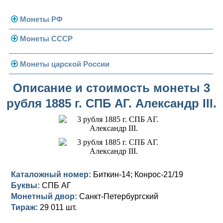
Монеты РФ
Монеты СССР
Современная Россия
Монеты 1991-1993 гг.
Погодовка СССР
Монеты царской России
Памятные и юбилейные
Монеты 1958 года
Николай II (1894-1917)
Описание и стоимость монеты 3
рубля 1885 г. СПБ АГ. Александр III.
Золотые червонцы
Александр III (1881-1894)
Золото
Памятные и юбилейные
Александр II (1855-1881)
Серебро
Золото
Николай I (1825-1855)
Медь
Серебро
Золото
Александр I (1801-1825)
Германская оккупация
Медь
Серебро
Платина, золото
Каталожный номер:
Биткин-14; Конрос-21/19
Буквы:
СПБ АГ
Павел I (1796-1801)
Для Финляндии
Для Финляндии
Медь
Серебро
Золото
Монетный двор:
Санкт-Петербургский
Екатерина II (1762-1796)
Тираж:
Памятные и донативные
Памятные и донативные
Для Финляндии
Медь
Серебро
Золото
29 011 шт.