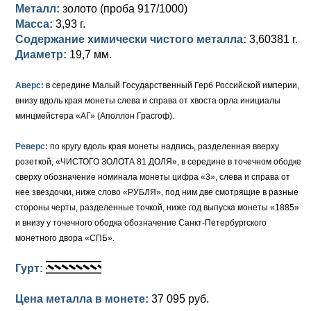
Петр III (1762)
Памятные и донативные
Для Грузии
Медь
Серебро
Золото
Металл:
золото (проба 917/1000)
Масса:
3,93 г.
Елизавета I (1741-1762)
Русско-Польские
Для Грузии
Медь
Серебро
Содержание химически чистого металла:
3,60381 г.
Диаметр:
19,7 мм.
Иоанн Антонович (1740-1741)
Для Польши
Для Польши
Медь
Золото
Аверс:
в середине Малый Государственный Герб Российской империи,
Анна Иоанновна (1730-1740)
Памятные и донативные
Сибирские монеты
Серебро
внизу вдоль края монеты слева и справа от хвоста орла инициалы
минцмейстера «АГ» (Аполлон Грасгоф).
Петр II (1727-1730)
Для Молдавии и Валахии
Медь
Реверс:
по кругу вдоль края монеты надпись, разделенная вверху
Екатерина I (1725-1727)
Таврические монеты
Для Пруссии
розеткой, «ЧИСТОГО ЗОЛОТА 81 ДОЛЯ», в середине в точечном ободке
Петр I (1682-1725)
Ливонезы
сверху обозначение номинала монеты цифра «3», слева и справа от
нее звездочки, ниже слово «РУБЛЯ», под ним две смотрящие в разные
Альбертусталер
Золото
стороны черты, разделенные точкой, ниже год выпуска монеты «1885»
и внизу у точечного ободка обозначение Санкт-Петербургского
Серебро
монетного двора «СПБ».
Медь
Гурт:
Для Речи Посполитой
Цена металла в монете:
37 095 руб.