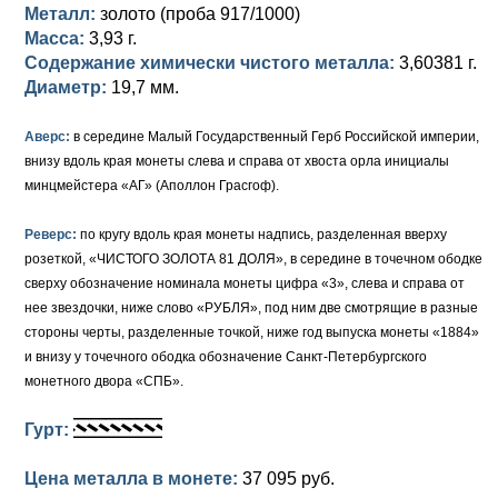
Петр III (1762)
Памятные и донативные
Для Грузии
Медь
Серебро
Золото
Металл:
золото (проба 917/1000)
Масса:
3,93 г.
Елизавета I (1741-1762)
Русско-Польские
Для Грузии
Медь
Серебро
Содержание химически чистого металла:
3,60381 г.
Диаметр:
19,7 мм.
Иоанн Антонович (1740-1741)
Для Польши
Для Польши
Медь
Золото
Аверс:
в середине Малый Государственный Герб Российской империи,
Анна Иоанновна (1730-1740)
Памятные и донативные
Сибирские монеты
Серебро
внизу вдоль края монеты слева и справа от хвоста орла инициалы
минцмейстера «АГ» (Аполлон Грасгоф).
Петр II (1727-1730)
Для Молдавии и Валахии
Медь
Реверс:
по кругу вдоль края монеты надпись, разделенная вверху
Екатерина I (1725-1727)
Таврические монеты
Для Пруссии
розеткой, «ЧИСТОГО ЗОЛОТА 81 ДОЛЯ», в середине в точечном ободке
Петр I (1682-1725)
Ливонезы
сверху обозначение номинала монеты цифра «3», слева и справа от
нее звездочки, ниже слово «РУБЛЯ», под ним две смотрящие в разные
Альбертусталер
Золото
стороны черты, разделенные точкой, ниже год выпуска монеты «1884»
и внизу у точечного ободка обозначение Санкт-Петербургского
Серебро
монетного двора «СПБ».
Медь
Гурт:
Для Речи Посполитой
Цена металла в монете:
37 095 руб.