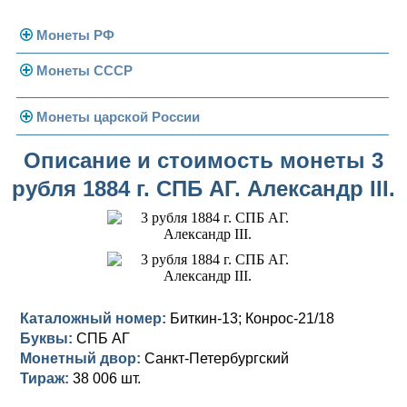
Монеты РФ
Монеты СССР
Современная Россия
Монеты 1991-1993 гг.
Погодовка СССР
Монеты царской России
Памятные и юбилейные
Монеты 1958 года
Николай II (1894-1917)
Описание и стоимость монеты 3
рубля 1884 г. СПБ АГ. Александр III.
Золотые червонцы
Александр III (1881-1894)
Золото
Памятные и юбилейные
Александр II (1855-1881)
Серебро
Золото
Николай I (1825-1855)
Медь
Серебро
Золото
Александр I (1801-1825)
Германская оккупация
Медь
Серебро
Платина, золото
Каталожный номер:
Биткин-13; Конрос-21/18
Буквы:
СПБ АГ
Павел I (1796-1801)
Для Финляндии
Для Финляндии
Медь
Серебро
Золото
Монетный двор:
Санкт-Петербургский
Екатерина II (1762-1796)
Тираж:
Памятные и донативные
Памятные и донативные
Для Финляндии
Медь
Серебро
Золото
38 006 шт.