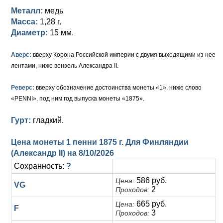
Петр III (1762)
Памятные и донативные
Для Грузии
Медь
Серебро
Золото
Металл:
медь
Масса:
1,28 г.
Елизавета I (1741-1762)
Русско-Польские
Для Грузии
Медь
Серебро
Диаметр:
15 мм.
Иоанн Антонович (1740-1741)
Для Польши
Для Польши
Медь
Золото
Аверс:
вверху Корона Российской империи с двумя выходящими из нее
Анна Иоанновна (1730-1740)
Памятные и донативные
Сибирские монеты
Серебро
лентами, ниже вензель Александра II.
Петр II (1727-1730)
Для Молдавии и Валахии
Медь
Реверс:
вверху обозначение достоинства монеты «1», ниже слово
«PENNI», под ним год выпуска монеты «1875».
Екатерина I (1725-1727)
Таврические монеты
Для Пруссии
Гурт:
гладкий.
Петр I (1682-1725)
Ливонезы
Цена монеты 1 пенни 1875 г. Для Финляндии
Альбертусталер
Золото
(Александр II) на
8/10/2026
Сохранность:
?
Серебро
586 руб.
Цена:
VG
Медь
2
Проходов:
665 руб.
Цена:
F
Для Речи Посполитой
3
Проходов: