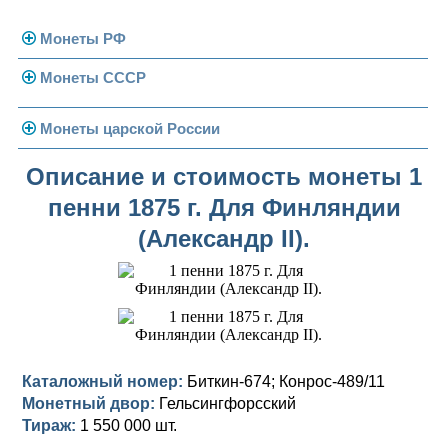
Монеты РФ
Монеты СССР
Современная Россия
Монеты 1991-1993 гг.
Погодовка СССР
Монеты царской России
Памятные и юбилейные
Монеты 1958 года
Николай II (1894-1917)
Описание и стоимость монеты 1
пенни 1875 г. Для Финляндии
Золотые червонцы
Александр III (1881-1894)
Золото
(Александр II).
Памятные и юбилейные
Александр II (1855-1881)
Серебро
Золото
Николай I (1825-1855)
Медь
Серебро
Золото
Александр I (1801-1825)
Германская оккупация
Медь
Серебро
Платина, золото
Павел I (1796-1801)
Для Финляндии
Для Финляндии
Медь
Серебро
Золото
Каталожный номер:
Биткин-674; Конрос-489/11
Монетный двор:
Гельсингфорсский
Екатерина II (1762-1796)
Памятные и донативные
Памятные и донативные
Для Финляндии
Медь
Серебро
Золото
Тираж:
1 550 000 шт.