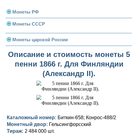
Монеты РФ
Монеты СССР
Современная Россия
Монеты 1991-1993 гг.
Погодовка СССР
Монеты царской России
Памятные и юбилейные
Монеты 1958 года
Николай II (1894-1917)
Описание и стоимость монеты 5
пенни 1866 г. Для Финляндии
Золотые червонцы
Александр III (1881-1894)
Золото
(Александр II).
Памятные и юбилейные
Александр II (1855-1881)
Серебро
Золото
Николай I (1825-1855)
Медь
Серебро
Золото
Александр I (1801-1825)
Германская оккупация
Медь
Серебро
Платина, золото
Павел I (1796-1801)
Для Финляндии
Для Финляндии
Медь
Серебро
Золото
Каталожный номер:
Биткин-658; Конрос-488/2
Монетный двор:
Гельсингфорсский
Екатерина II (1762-1796)
Памятные и донативные
Памятные и донативные
Для Финляндии
Медь
Серебро
Золото
Тираж:
2 484 000 шт.