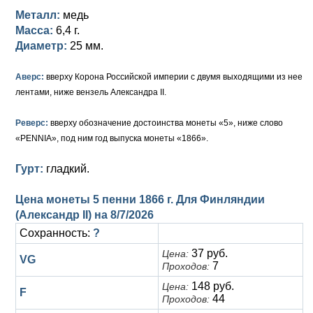
Петр III (1762)
Памятные и донативные
Для Грузии
Медь
Серебро
Золото
Металл:
медь
Масса:
6,4 г.
Елизавета I (1741-1762)
Русско-Польские
Для Грузии
Медь
Серебро
Диаметр:
25 мм.
Иоанн Антонович (1740-1741)
Для Польши
Для Польши
Медь
Золото
Аверс:
вверху Корона Российской империи с двумя выходящими из нее
Анна Иоанновна (1730-1740)
Памятные и донативные
Сибирские монеты
Серебро
лентами, ниже вензель Александра II.
Петр II (1727-1730)
Для Молдавии и Валахии
Медь
Реверс:
вверху обозначение достоинства монеты «5», ниже слово
«PENNIA», под ним год выпуска монеты «1866».
Екатерина I (1725-1727)
Таврические монеты
Для Пруссии
Гурт:
гладкий.
Петр I (1682-1725)
Ливонезы
Цена монеты 5 пенни 1866 г. Для Финляндии
Альбертусталер
Золото
(Александр II) на
8/7/2026
Сохранность:
?
Серебро
37 руб.
Цена:
VG
Медь
7
Проходов:
148 руб.
Цена:
F
Для Речи Посполитой
44
Проходов: