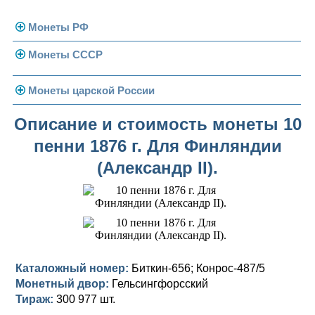
Монеты РФ
Монеты СССР
Современная Россия
Монеты 1991-1993 гг.
Погодовка СССР
Монеты царской России
Памятные и юбилейные
Монеты 1958 года
Николай II (1894-1917)
Описание и стоимость монеты 10
пенни 1876 г. Для Финляндии
Золотые червонцы
Александр III (1881-1894)
Золото
(Александр II).
Памятные и юбилейные
Александр II (1855-1881)
Серебро
Золото
Николай I (1825-1855)
Медь
Серебро
Золото
Александр I (1801-1825)
Германская оккупация
Медь
Серебро
Платина, золото
Павел I (1796-1801)
Для Финляндии
Для Финляндии
Медь
Серебро
Золото
Каталожный номер:
Биткин-656; Конрос-487/5
Монетный двор:
Гельсингфорсский
Екатерина II (1762-1796)
Памятные и донативные
Памятные и донативные
Для Финляндии
Медь
Серебро
Золото
Тираж:
300 977 шт.