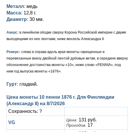
Петр III (1762)
Памятные и донативные
Для Грузии
Медь
Серебро
Золото
Металл:
медь
Масса:
12,8 г.
Елизавета I (1741-1762)
Русско-Польские
Для Грузии
Медь
Серебро
Диаметр:
30 мм.
Иоанн Антонович (1740-1741)
Для Польши
Для Польши
Медь
Золото
Аверс:
в линейном ободке сверху Корона Российской империи с двумя
Анна Иоанновна (1730-1740)
Памятные и донативные
Сибирские монеты
Серебро
выходящими из нее лентами, ниже вензель Александра II.
Петр II (1727-1730)
Для Молдавии и Валахии
Медь
Реверс:
слева и справа вдоль края монеты скрещенные и
перевязанные внизу двойной лентой дубовые ветви, в середине вверху
Екатерина I (1725-1727)
Таврические монеты
Для Пруссии
обозначение достоинства монеты «10», ниже слово «PENNIA», под
ним год выпуска монеты «1876».
Петр I (1682-1725)
Ливонезы
Гурт:
гладкий.
Альбертусталер
Золото
Цена монеты 10 пенни 1876 г. Для Финляндии
Серебро
(Александр II) на
8/7/2026
Сохранность:
?
Медь
131 руб.
Цена:
VG
Для Речи Посполитой
17
Проходов: