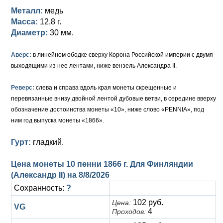
Петр III (1762)
Памятные и донативные
Для Грузии
Медь
Серебро
Золото
Металл:
медь
Масса:
12,8 г.
Елизавета I (1741-1762)
Русско-Польские
Для Грузии
Медь
Серебро
Диаметр:
30 мм.
Иоанн Антонович (1740-1741)
Для Польши
Для Польши
Медь
Золото
Аверс:
в линейном ободке сверху Корона Российской империи с двумя
Анна Иоанновна (1730-1740)
Памятные и донативные
Сибирские монеты
Серебро
выходящими из нее лентами, ниже вензель Александра II.
Петр II (1727-1730)
Для Молдавии и Валахии
Медь
Реверс:
слева и справа вдоль края монеты скрещенные и
перевязанные внизу двойной лентой дубовые ветви, в середине вверху
Екатерина I (1725-1727)
Таврические монеты
Для Пруссии
обозначение достоинства монеты «10», ниже слово «PENNIA», под
ним год выпуска монеты «1866».
Петр I (1682-1725)
Ливонезы
Гурт:
гладкий.
Альбертусталер
Золото
Цена монеты 10 пенни 1866 г. Для Финляндии
Серебро
(Александр II) на
8/8/2026
Сохранность:
?
Медь
102 руб.
Цена:
VG
Для Речи Посполитой
4
Проходов: