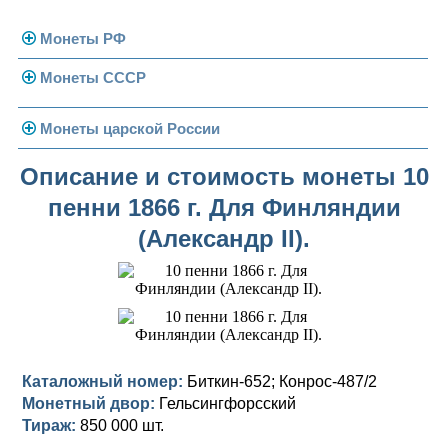
Монеты РФ
Монеты СССР
Современная Россия
Монеты 1991-1993 гг.
Погодовка СССР
Монеты царской России
Памятные и юбилейные
Монеты 1958 года
Николай II (1894-1917)
Описание и стоимость монеты 10
пенни 1866 г. Для Финляндии
Золотые червонцы
Александр III (1881-1894)
Золото
(Александр II).
Памятные и юбилейные
Александр II (1855-1881)
Серебро
Золото
Николай I (1825-1855)
Медь
Серебро
Золото
Александр I (1801-1825)
Германская оккупация
Медь
Серебро
Платина, золото
Павел I (1796-1801)
Для Финляндии
Для Финляндии
Медь
Серебро
Золото
Каталожный номер:
Биткин-652; Конрос-487/2
Монетный двор:
Гельсингфорсский
Екатерина II (1762-1796)
Памятные и донативные
Памятные и донативные
Для Финляндии
Медь
Серебро
Золото
Тираж:
850 000 шт.