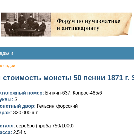
медали
нляндии
 стоимость монеты 50 пенни 1871 г. S
аталожный номер:
Биткин-637; Конрос-485/6
уквы:
S
онетный двор:
Гельсингфорсский
ираж:
320 000 шт.
еталл:
серебро (проба 750/1000)
асса:
2,54 г.