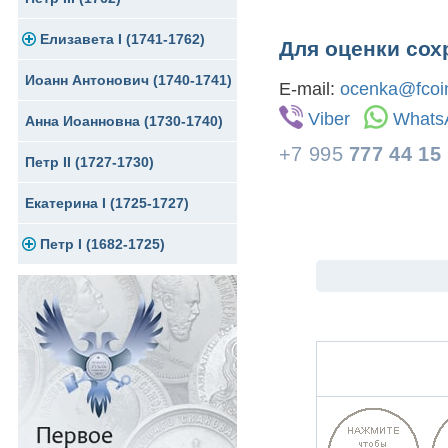
Елизавета I (1741-1762)
Русско-Польские
Для Грузии
Медь
Серебро
Для оценки сох
Иоанн Антонович (1740-1741)
Для Польши
Для Польши
Медь
Золото
E-mail:
ocenka@fcoin
Viber
Whats
Анна Иоанновна (1730-1740)
Памятные и донативные
Сибирские монеты
Серебро
+7 995
777 44 15
Петр II (1727-1730)
Для Молдавии и Валахии
Медь
Екатерина I (1725-1727)
Таврические монеты
Для Пруссии
Петр I (1682-1725)
Ливонезы
Альбертусталер
Золото
Серебро
Медь
Для Речи Посполитой