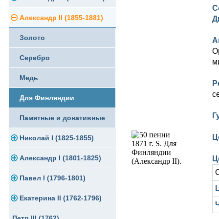
С
Памятные и юбилейные
Александр II (1855-1881)
Серебро
Золото
Д
Золото
Медь
Серебро
А
О
Серебро
Германская оккупация
Медь
м
Медь
Для Финляндии
Для Финляндии
Р
с
Для Финляндии
Памятные и донативные
Памятные и донативные
Г
Памятные и донативные
Ц
Николай I (1825-1855)
Александр I (1801-1825)
Платина, золото
Ц
Павел I (1796-1801)
Серебро
Золото
Ц
Екатерина II (1762-1796)
Медь
Серебро
Золото
Петр III (1762)
Для Грузии
Медь
Серебро
Золото