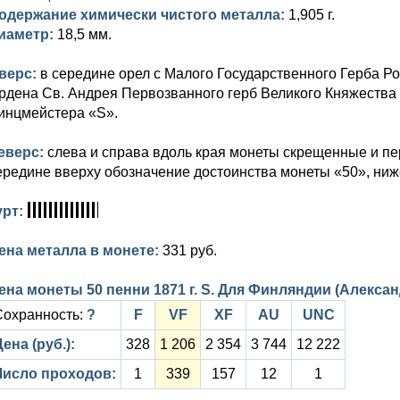
одержание химически чистого металла:
1,905 г.
иаметр:
18,5 мм.
верс:
в середине орел с Малого Государственного Герба Р
рдена Св. Андрея Первозванного герб Великого Княжества 
инцмейстера «S».
еверс:
слева и справа вдоль края монеты скрещенные и пе
ередине вверху обозначение достоинства монеты «50», ниж
урт:
ена металла в монете:
331 руб.
ена монеты 50 пенни 1871 г. S. Для Финляндии (Александ
Сохранность:
?
F
VF
XF
AU
UNC
ена (руб.):
328
1 206
2 354
3 744
12 222
Число проходов:
1
339
157
12
1