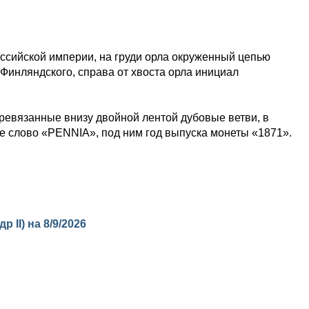
оссийской империи, на груди орла окруженный цепью
Финляндского, справа от хвоста орла инициал
ревязанные внизу двойной лентой дубовые ветви, в
е слово «PENNIA», под ним год выпуска монеты «1871».
р II) на
8/9/2026