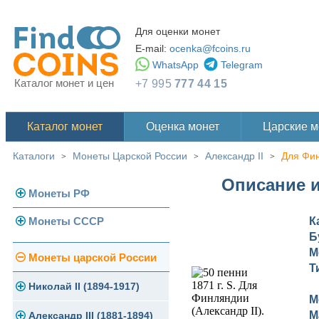
Для оценки монет
E-mail:
ocenka@fcoins.ru
WhatsApp
Telegram
Каталог монет и цен
+7 995
777 44 15
Каталог монет
Оценка монет
Царские 
Каталоги
Монеты Царской России
Александр II
Для Фи
>
>
>
Описание и
Монеты РФ
Монеты СССР
К
Современная Россия
Б
Монеты 1991-1993 гг.
М
Погодовка СССР
Монеты царской России
Т
Памятные и юбилейные
Монеты 1958 года
Николай II (1894-1917)
М
М
Золотые червонцы
Александр III (1881-1894)
Золото