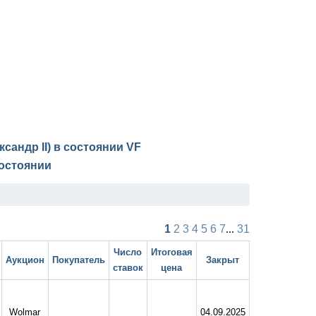
ксандр II) в состоянии
VF
остоянии
1
2
3
4
5
6
7
...
31
Число
Итоговая
Аукцион
Покупатель
Закрыт
ставок
цена
Wolmar
04.09.2025