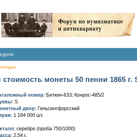
медали
нляндии
 стоимость монеты 50 пенни 1865 г. S
аталожный номер:
Биткин-633; Конрос-485/2
уквы:
S
онетный двор:
Гельсингфорсский
ираж:
1 184 000 шт.
еталл:
серебро (проба 750/1000)
асса:
2,54 г.