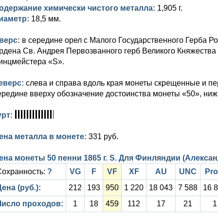
одержание химически чистого металла:
1,905 г.
иаметр:
18,5 мм.
верс:
в середине орел с Малого Государственного Герба Р
рдена Св. Андрея Первозванного герб Великого Княжества 
инцмейстера «S».
еверс:
слева и справа вдоль края монеты скрещенные и пе
ередине вверху обозначение достоинства монеты «50», ниж
урт:
ена металла в монете:
331 руб.
ена монеты 50 пенни 1865 г. S. Для Финляндии (Александ
Сохранность:
?
VG
F
VF
XF
AU
UNC
Pro
ена (руб.):
212
193
950
1 220
18 043
7 588
16 
Число проходов:
1
18
459
112
17
21
1