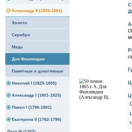
С
Памятные и юбилейные
Александр II (1855-1881)
Серебро
Золото
Д
Золото
Медь
Серебро
А
О
Серебро
Германская оккупация
Медь
м
Медь
Для Финляндии
Для Финляндии
Р
с
Для Финляндии
Памятные и донативные
Памятные и донативные
Г
Памятные и донативные
Ц
Николай I (1825-1855)
Александр I (1801-1825)
Платина, золото
Ц
Павел I (1796-1801)
Серебро
Золото
Ц
Екатерина II (1762-1796)
Медь
Серебро
Золото
Петр III (1762)
Для Грузии
Медь
Серебро
Золото