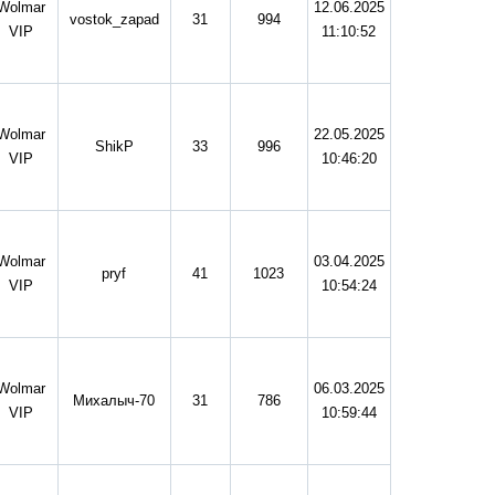
Wolmar
12.06.2025
vostok_zapad
31
994
VIP
11:10:52
Wolmar
22.05.2025
ShikP
33
996
VIP
10:46:20
Wolmar
03.04.2025
pryf
41
1023
VIP
10:54:24
Wolmar
06.03.2025
Михалыч-70
31
786
VIP
10:59:44