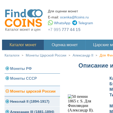
Для оценки монет
E-mail:
ocenka@fcoins.ru
WhatsApp
Telegram
Каталог монет и цен
+7 995
777 44 15
Каталог монет
Оценка монет
Царские 
Каталоги
Монеты Царской России
Александр II
Для Фи
>
>
>
Описание и
Монеты РФ
Монеты СССР
К
Современная Россия
Б
Монеты 1991-1993 гг.
М
Погодовка СССР
Монеты царской России
Т
Памятные и юбилейные
Монеты 1958 года
Николай II (1894-1917)
М
М
Золотые червонцы
Александр III (1881-1894)
Золото