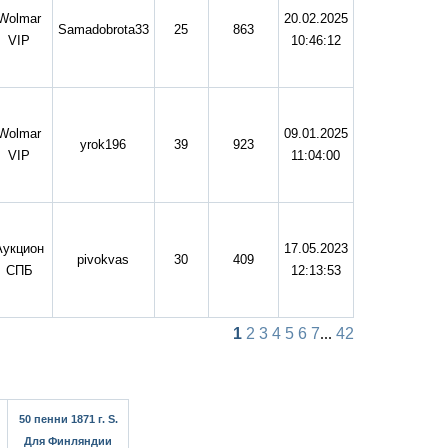
Wolmar
20.02.2025
Samadobrota33
25
863
VIP
10:46:12
Wolmar
09.01.2025
yrok196
39
923
VIP
11:04:00
Аукцион
17.05.2023
pivokvas
30
409
СПБ
12:13:53
1
2
3
4
5
6
7
...
42
50 пенни 1871 г. S.
Для Финляндии