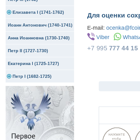
Елизавета I (1741-1762)
Русско-Польские
Для Грузии
Медь
Серебро
Для оценки сох
Иоанн Антонович (1740-1741)
Для Польши
Для Польши
Медь
Золото
E-mail:
ocenka@fcoin
Viber
Whats
Анна Иоанновна (1730-1740)
Памятные и донативные
Сибирские монеты
Серебро
+7 995
777 44 15
Петр II (1727-1730)
Для Молдавии и Валахии
Медь
Екатерина I (1725-1727)
Таврические монеты
Для Пруссии
Петр I (1682-1725)
Ливонезы
Альбертусталер
Золото
Серебро
Медь
Для Речи Посполитой