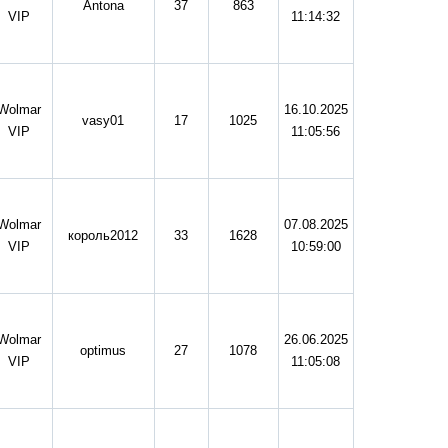
Antona
37
863
VIP
11:14:32
Wolmar
16.10.2025
vasy01
17
1025
VIP
11:05:56
Wolmar
07.08.2025
король2012
33
1628
VIP
10:59:00
Wolmar
26.06.2025
optimus
27
1078
VIP
11:05:08