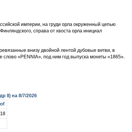
оссийской империи, на груди орла окруженный цепью
Финляндского, справа от хвоста орла инициал
ревязанные внизу двойной лентой дубовые ветви, в
е слово «PENNIA», под ним год выпуска монеты «1865».
р II) на
8/7/2026
of
818