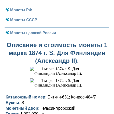
Монеты РФ
Монеты СССР
Современная Россия
Монеты 1991-1993 гг.
Погодовка СССР
Монеты царской России
Памятные и юбилейные
Монеты 1958 года
Николай II (1894-1917)
Описание и стоимость монеты 1
марка 1874 г. S. Для Финляндии
Золотые червонцы
Александр III (1881-1894)
Золото
(Александр II).
Памятные и юбилейные
Александр II (1855-1881)
Серебро
Золото
Николай I (1825-1855)
Медь
Серебро
Золото
Александр I (1801-1825)
Германская оккупация
Медь
Серебро
Платина, золото
Павел I (1796-1801)
Для Финляндии
Для Финляндии
Медь
Серебро
Золото
Каталожный номер:
Биткин-631; Конрос-484/7
Буквы:
S
Екатерина II (1762-1796)
Памятные и донативные
Памятные и донативные
Для Финляндии
Медь
Серебро
Золото
Монетный двор:
Гельсингфорсский
Тираж:
1 002 000 шт.