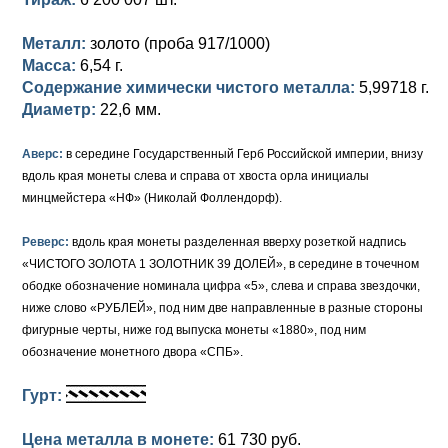
Петр III (1762)
Памятные и донативные
Для Грузии
Медь
Серебро
Золото
Металл:
золото (проба 917/1000)
Елизавета I (1741-1762)
Русско-Польские
Для Грузии
Медь
Серебро
Масса:
6,54 г.
Содержание химически чистого металла:
5,99718 г.
Иоанн Антонович (1740-1741)
Для Польши
Для Польши
Медь
Золото
Диаметр:
22,6 мм.
Анна Иоанновна (1730-1740)
Памятные и донативные
Сибирские монеты
Серебро
Аверс:
в середине Государственный Герб Российской империи, внизу
Петр II (1727-1730)
Для Молдавии и Валахии
Медь
вдоль края монеты слева и справа от хвоста орла инициалы
минцмейстера «НФ» (Николай Фоллендорф).
Екатерина I (1725-1727)
Таврические монеты
Для Пруссии
Реверс:
вдоль края монеты разделенная вверху розеткой надпись
Петр I (1682-1725)
Ливонезы
«ЧИСТОГО ЗОЛОТА 1 ЗОЛОТНИК 39 ДОЛЕЙ», в середине в точечном
ободке обозначение номинала цифра «5», слева и справа звездочки,
Альбертусталер
Золото
ниже слово «РУБЛЕЙ», под ним две направленные в разные стороны
фигурные черты, ниже год выпуска монеты «1880», под ним
Серебро
обозначение монетного двора «СПБ».
Медь
Гурт:
Для Речи Посполитой
Цена металла в монете:
61 730 руб.