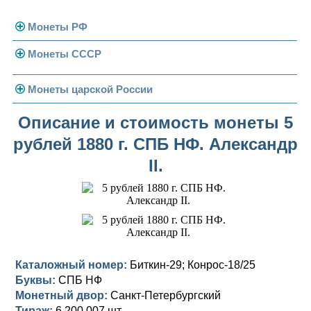
Монеты РФ
Монеты СССР
Современная Россия
Монеты 1991-1993 гг.
Погодовка СССР
Монеты царской России
Памятные и юбилейные
Монеты 1958 года
Николай II (1894-1917)
Описание и стоимость монеты 5
рублей 1880 г. СПБ НФ. Александр
Золотые червонцы
Александр III (1881-1894)
Золото
II.
Памятные и юбилейные
Александр II (1855-1881)
Серебро
Золото
Николай I (1825-1855)
Медь
Серебро
Золото
Александр I (1801-1825)
Германская оккупация
Медь
Серебро
Платина, золото
Павел I (1796-1801)
Для Финляндии
Для Финляндии
Медь
Серебро
Золото
Каталожный номер:
Биткин-29; Конрос-18/25
Буквы:
СПБ НФ
Екатерина II (1762-1796)
Памятные и донативные
Памятные и донативные
Для Финляндии
Медь
Серебро
Золото
Монетный двор:
Санкт-Петербургский
Тираж:
6 200 007 шт.