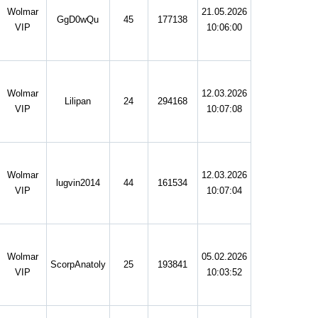
Wolmar
21.05.2026
GgD0wQu
45
177138
VIP
10:06:00
Wolmar
12.03.2026
Lilipan
24
294168
VIP
10:07:08
Wolmar
12.03.2026
lugvin2014
44
161534
VIP
10:07:04
Wolmar
05.02.2026
ScorpAnatoly
25
193841
VIP
10:03:52