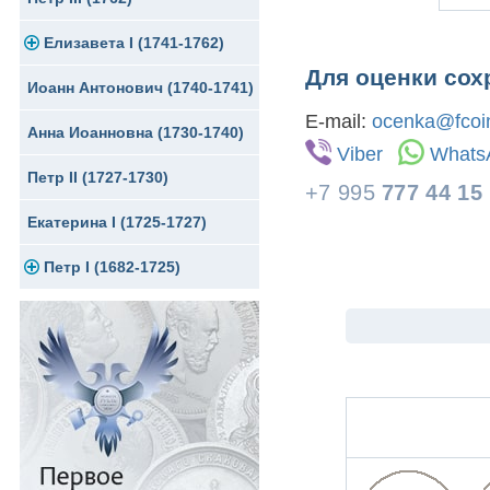
Елизавета I (1741-1762)
Русско-Польские
Для Грузии
Медь
Серебро
Для оценки сох
Иоанн Антонович (1740-1741)
Для Польши
Для Польши
Медь
Золото
E-mail:
ocenka@fcoin
Анна Иоанновна (1730-1740)
Памятные и донативные
Сибирские монеты
Серебро
Viber
Whats
Петр II (1727-1730)
Для Молдавии и Валахии
Медь
+7 995
777 44 15
Екатерина I (1725-1727)
Таврические монеты
Для Пруссии
Петр I (1682-1725)
Ливонезы
Альбертусталер
Золото
Серебро
Медь
Для Речи Посполитой