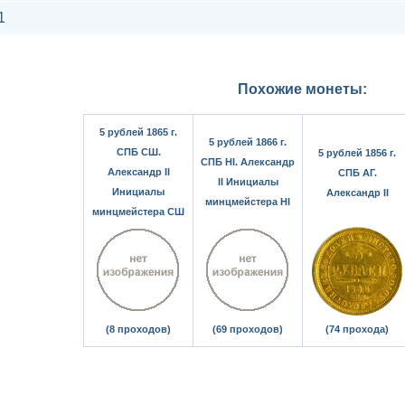
1
Похожие монеты:
5 рублей 1865 г.
5 рублей 1866 г.
СПБ СШ.
5 рублей 1856 г.
СПБ НІ. Александр
Александр II
СПБ АГ.
II Инициалы
Инициалы
Александр II
минцмейстера НІ
минцмейстера СШ
(8 проходов)
(69 проходов)
(74 прохода)