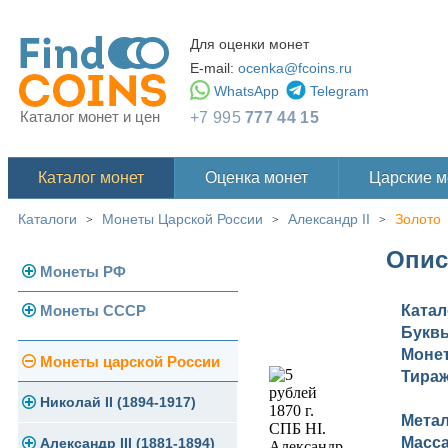
Для оценки монет
E-mail:
ocenka@fcoins.ru
WhatsApp
Telegram
Каталог монет и цен
+7 995
777 44 15
Каталог монет
Оценка монет
Царские 
Каталоги
Монеты Царской России
Александр II
Золото
>
>
>
Опис
Монеты РФ
Монеты СССР
Ката
Современная Россия
Букв
Монеты 1991-1993 гг.
Моне
Погодовка СССР
Монеты царской России
Тира
Памятные и юбилейные
Монеты 1958 года
Николай II (1894-1917)
Мета
Масс
Золотые червонцы
Александр III (1881-1894)
Золото