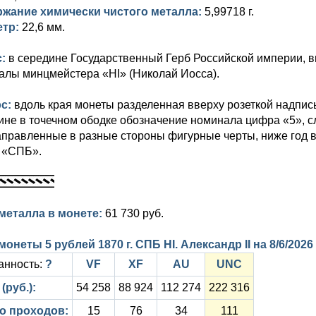
жание химически чистого металла:
5,99718 г.
етр:
22,6 мм.
с:
в середине Государственный Герб Российской империи, вн
алы минцмейстера «НІ» (Николай Иосса).
рс:
вдоль края монеты разделенная вверху розеткой над
ине в точечном ободке обозначение номинала цифра «5», с
аправленные в разные стороны фигурные черты, ниже год 
 «СПБ».
металла в монете:
61 730 руб.
монеты 5 рублей 1870 г. СПБ НІ. Александр II на
8/6/2026
анность:
?
VF
XF
AU
UNC
(руб.):
54 258
88 924
112 274
222 316
о проходов:
15
76
34
111