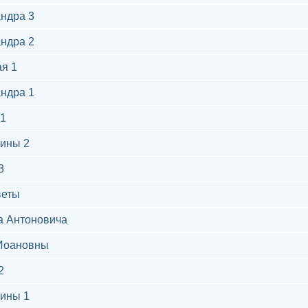
ндра 3
ндра 2
я 1
ндра 1
1
ины 2
3
веты
а Антоновича
Иоановны
2
ины 1