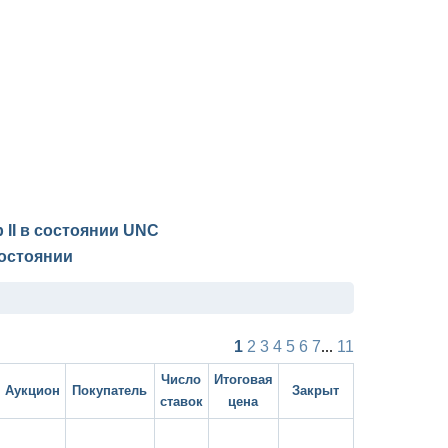
 II в состоянии
UNC
остоянии
1
2
3
4
5
6
7
...
11
Число
Итоговая
Аукцион
Покупатель
Закрыт
ставок
цена