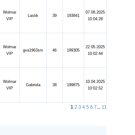
Wolmar
07.08.2025
Lastik
39
193841
VIP
10:04:28
Wolmar
22.05.2025
gva1963sm
46
199305
VIP
10:02:44
Wolmar
10.04.2025
Gabriela
38
199875
VIP
10:02:52
1
2
3
4
5
6
7
...
11