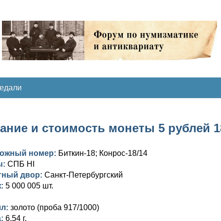
медали
ание и стоимость монеты 5 рублей 187
ложный номер:
Биткин-18; Конрос-18/14
ы:
СПБ НІ
тный двор:
Санкт-Петербургский
ж:
5 000 005 шт.
лл:
золото (проба 917/1000)
а:
6,54 г.