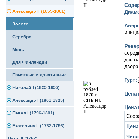
Содер
Памятные и юбилейные
Александр II (1855-1881)
Серебро
Золото
Диам
Золото
Медь
Серебро
Авер
иници
Серебро
Германская оккупация
Медь
Реве
Медь
Для Финляндии
Для Финляндии
серед
две н
Для Финляндии
Памятные и донативные
Памятные и донативные
двора
Памятные и донативные
Гурт:
Николай I (1825-1855)
Цена 
Александр I (1801-1825)
Платина, золото
Цена 
Павел I (1796-1801)
Серебро
Золото
Сохр
Екатерина II (1762-1796)
Медь
Серебро
Золото
Цена 
Числ
Петр III (1762)
Для Грузии
Медь
Серебро
Золото