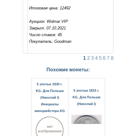
Итоговая цена: 12492
Аукцион: Wolmar VIP
Закрыт: 07.10.2021
Число ставок: 45
Покупатель: Goodman
1
2
3
4
5
6
7
8
Похожие монеты:
5 злотых 1830 г.
5 злотых 1833 г.
KG. Для Польши
KG. Для Польши
(Николай I)
(Николай I)
Инициалы
минцмейстера KG