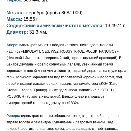
Петр III (1762)
Памятные и донативные
Для Грузии
Медь
Серебро
Золото
Металл:
серебро (проба 868/1000)
Елизавета I (1741-1762)
Русско-Польские
Для Грузии
Медь
Серебро
Масса:
15,55 г.
Содержание химически чистого металла:
13,4974 г.
Иоанн Антонович (1740-1741)
Для Польши
Для Польши
Медь
Золото
Диаметр:
31,3 мм.
Анна Иоанновна (1730-1740)
Памятные и донативные
Сибирские монеты
Серебро
Аверс:
вдоль края монеты ободок из точек, ниже вдоль монеты
Петр II (1727-1730)
Для Молдавии и Валахии
Медь
надпись «MIKOLAY I. CES. WSZ. ROSSYI KROL. POLSKI PANUI?CY»
(Николай I Император всероссийский, король польский правящий). В
Екатерина I (1725-1727)
Таврические монеты
Для Пруссии
центре двуглавый орел с согнутыми лапами, увенчанный тремя
коронами, в левой лапе меч и скипетр, в правой держава, на груди орла
Петр I (1682-1725)
Ливонезы
герб Польского королевства под королевской короной и пологом, под
левой и правой лапами орла инициалы минцмейстера «KG» (Karol
Альбертусталер
Золото
Gronau - Кароль Гронау). Ниже вдоль края надпись «5 ZLOTYCH
POLSKICH» (5 злотых польских). Вверху слева и справа от
Серебро
императорской короны год выпуска «1832».
Медь
Реверс:
вдоль края монеты ободок из точек, в центре обращенная
вправо голова Александра I, увенчанный лавровым венком. Над
Для Речи Посполитой
головой шестиконечная звездочка, слева на право от неё надпись