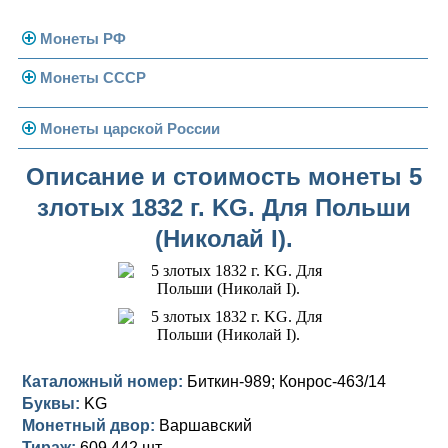
Монеты РФ
Монеты СССР
Современная Россия
Монеты 1991-1993 гг.
Погодовка СССР
Монеты царской России
Памятные и юбилейные
Монеты 1958 года
Николай II (1894-1917)
Описание и стоимость монеты 5
злотых 1832 г. KG. Для Польши
Золотые червонцы
Александр III (1881-1894)
Золото
(Николай I).
Памятные и юбилейные
Александр II (1855-1881)
Серебро
Золото
Николай I (1825-1855)
Медь
Серебро
Золото
Александр I (1801-1825)
Германская оккупация
Медь
Серебро
Платина, золото
Павел I (1796-1801)
Для Финляндии
Для Финляндии
Медь
Серебро
Золото
Каталожный номер:
Биткин-989; Конрос-463/14
Буквы:
KG
Екатерина II (1762-1796)
Памятные и донативные
Памятные и донативные
Для Финляндии
Медь
Серебро
Золото
Монетный двор:
Варшавский
Тираж:
609 442 шт.