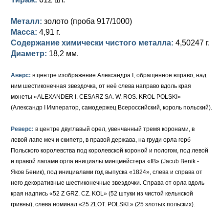
Петр III (1762)
Памятные и донативные
Для Грузии
Медь
Серебро
Золото
Металл:
золото (проба 917/1000)
Елизавета I (1741-1762)
Русско-Польские
Для Грузии
Медь
Серебро
Масса:
4,91 г.
Содержание химически чистого металла:
4,50247 г.
Иоанн Антонович (1740-1741)
Для Польши
Для Польши
Медь
Золото
Диаметр:
18,2 мм.
Анна Иоанновна (1730-1740)
Памятные и донативные
Сибирские монеты
Серебро
Аверс:
в центре изображение Александра I, обращенное вправо, над
Петр II (1727-1730)
Для Молдавии и Валахии
Медь
ним шестиконечная звездочка, от неё слева направо вдоль края
монеты «ALEXANDER I. CESARZ SA. W. ROS. KROL POLSKI»
Екатерина I (1725-1727)
Таврические монеты
Для Пруссии
(Александр I Император, самодержец Всероссийский, король польский).
Петр I (1682-1725)
Ливонезы
Реверс:
в центре двуглавый орел, увенчанный тремя коронами, в
левой лапе меч и скипетр, в правой держава, на груди орла герб
Альбертусталер
Золото
Польского королевства под королевской короной и пологом, под левой
и правой лапами орла инициалы минцмейстера «IB» (Jacub Benik -
Серебро
Яков Беник), под инициалами год выпуска «1824», слева и справа от
него декоративные шестиконечные звездочки. Справа от орла вдоль
Медь
края надпись «52 Z GRZ. CZ. KOL» (52 штуки из чистой кельнской
гривны), слева номинал «25 ZLOT. POLSKI.» (25 злотых польских).
Для Речи Посполитой