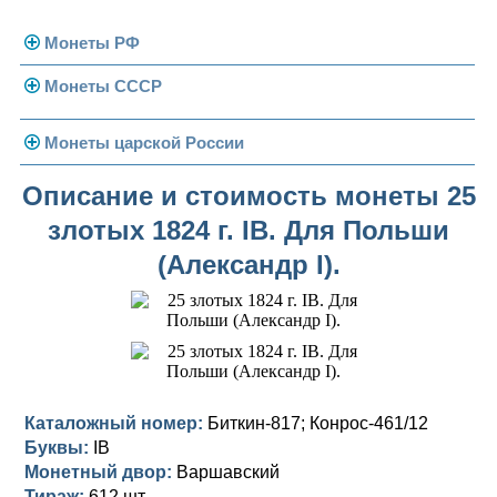
Монеты РФ
Монеты СССР
Современная Россия
Монеты 1991-1993 гг.
Погодовка СССР
Монеты царской России
Памятные и юбилейные
Монеты 1958 года
Николай II (1894-1917)
Описание и стоимость монеты 25
злотых 1824 г. IB. Для Польши
Золотые червонцы
Александр III (1881-1894)
Золото
(Александр I).
Памятные и юбилейные
Александр II (1855-1881)
Серебро
Золото
Николай I (1825-1855)
Медь
Серебро
Золото
Александр I (1801-1825)
Германская оккупация
Медь
Серебро
Платина, золото
Павел I (1796-1801)
Для Финляндии
Для Финляндии
Медь
Серебро
Золото
Каталожный номер:
Биткин-817; Конрос-461/12
Буквы:
IB
Екатерина II (1762-1796)
Памятные и донативные
Памятные и донативные
Для Финляндии
Медь
Серебро
Золото
Монетный двор:
Варшавский
Тираж:
612 шт.