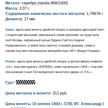
Петр III (1762)
Памятные и донативные
Для Грузии
Медь
Серебро
Золото
Металл:
серебро (проба 868/1000)
Масса:
2,07 г.
Елизавета I (1741-1762)
Русско-Польские
Для Грузии
Медь
Серебро
Содержание химически чистого металла:
1,79676 г.
Диаметр:
17 мм.
Иоанн Антонович (1740-1741)
Для Польши
Для Польши
Медь
Золото
Аверс:
вдоль края монеты двойной ободок, в середине двуглавый орел
Анна Иоанновна (1730-1740)
Памятные и донативные
Сибирские монеты
Серебро
с поднятыми крыльями, увенчанный тремя коронами, на груди орла
герб Москвы, окруженный цепью Ордена Святого Андрея
Петр II (1727-1730)
Для Молдавии и Валахии
Медь
Первозванного, в левой лапе скипетр, в правой держава, слева и
справа под хвостом инициалы минцмейстера «ФГ» (Федор Гельман).
Екатерина I (1725-1727)
Таврические монеты
Для Пруссии
Петр I (1682-1725)
Ливонезы
Реверс:
вдоль края монеты двойной ободок, в центре вверху номинал
«10.», под ним надпись «КОПЕЕК», ниже год выпуска «1804.», под ним
Альбертусталер
Золото
обозначение Санкт-Петербургского монетного двора «С.П Б.».
Серебро
Гурт:
Медь
Цена металла в монете:
312 руб.
Для Речи Посполитой
Цена монеты 10 копеек 1804 г. СПБ ФГ. Александр I