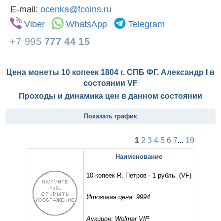
E-mail:
ocenka@fcoins.ru
Viber
WhatsApp
Telegram
+7 995
777 44 15
Цена монеты 10 копеек 1804 г. СПБ ФГ. Александр I в
состоянии
VF
Проходы и динамика цен в данном состоянии
Показать график
1
2
3
4
5
6
7
...
19
Наименование
10 копеек R, Петров - 1 рубль.
(VF)
Итоговая цена: 9994
Аукцион: Wolmar VIP