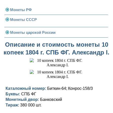
Монеты РФ
Монеты СССР
Современная Россия
Монеты 1991-1993 гг.
Погодовка СССР
Монеты царской России
Памятные и юбилейные
Монеты 1958 года
Николай II (1894-1917)
Описание и стоимость монеты 10
копеек 1804 г. СПБ ФГ. Александр I.
Золотые червонцы
Александр III (1881-1894)
Золото
Памятные и юбилейные
Александр II (1855-1881)
Серебро
Золото
Николай I (1825-1855)
Медь
Серебро
Золото
Александр I (1801-1825)
Германская оккупация
Медь
Серебро
Платина, золото
Каталожный номер:
Биткин-64; Конрос-158/3
Буквы:
СПБ ФГ
Павел I (1796-1801)
Для Финляндии
Для Финляндии
Медь
Серебро
Золото
Монетный двор:
Банковский
Екатерина II (1762-1796)
Тираж:
Памятные и донативные
Памятные и донативные
Для Финляндии
Медь
Серебро
Золото
380 000 шт.