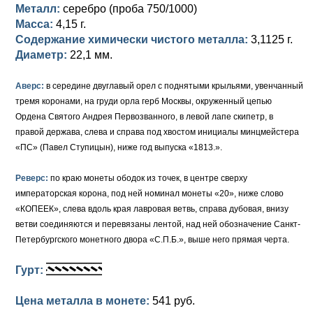
Петр III (1762)
Памятные и донативные
Для Грузии
Медь
Серебро
Золото
Металл:
серебро (проба 750/1000)
Масса:
4,15 г.
Елизавета I (1741-1762)
Русско-Польские
Для Грузии
Медь
Серебро
Содержание химически чистого металла:
3,1125 г.
Диаметр:
22,1 мм.
Иоанн Антонович (1740-1741)
Для Польши
Для Польши
Медь
Золото
Аверс:
в середине двуглавый орел с поднятыми крыльями, увенчанный
Анна Иоанновна (1730-1740)
Памятные и донативные
Сибирские монеты
Серебро
тремя коронами, на груди орла герб Москвы, окруженный цепью
Ордена Святого Андрея Первозванного, в левой лапе скипетр, в
Петр II (1727-1730)
Для Молдавии и Валахии
Медь
правой держава, слева и справа под хвостом инициалы минцмейстера
«ПС» (Павел Ступицын), ниже год выпуска «1813.».
Екатерина I (1725-1727)
Таврические монеты
Для Пруссии
Петр I (1682-1725)
Ливонезы
Реверс:
по краю монеты ободок из точек, в центре сверху
императорская корона, под ней номинал монеты «20», ниже слово
Альбертусталер
Золото
«КОПЕЕК», слева вдоль края лавровая ветвь, справа дубовая, внизу
ветви соединяются и перевязаны лентой, над ней обозначение Санкт-
Серебро
Петербургского монетного двора «С.П.Б.», выше него прямая черта.
Медь
Гурт:
Для Речи Посполитой
Цена металла в монете:
541 руб.