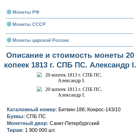
Монеты РФ
Монеты СССР
Современная Россия
Монеты 1991-1993 гг.
Погодовка СССР
Монеты царской России
Памятные и юбилейные
Монеты 1958 года
Николай II (1894-1917)
Описание и стоимость монеты 20
копеек 1813 г. СПБ ПС. Александр I.
Золотые червонцы
Александр III (1881-1894)
Золото
Памятные и юбилейные
Александр II (1855-1881)
Серебро
Золото
Николай I (1825-1855)
Медь
Серебро
Золото
Александр I (1801-1825)
Германская оккупация
Медь
Серебро
Платина, золото
Каталожный номер:
Биткин-186; Конрос-143/10
Буквы:
СПБ ПС
Павел I (1796-1801)
Для Финляндии
Для Финляндии
Медь
Серебро
Золото
Монетный двор:
Санкт-Петербургский
Екатерина II (1762-1796)
Тираж:
Памятные и донативные
Памятные и донативные
Для Финляндии
Медь
Серебро
Золото
1 900 000 шт.