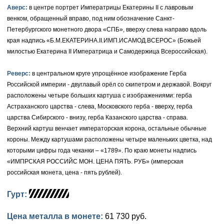
Аверс:
в центре портрет Императрицы Екатерины II с лавровым
Елизавета I (1741-1762)
Русско-Польские
Для Грузии
Медь
Серебро
венком, обращенный вправо, под ним обозначение Санкт-
Петербургского монетного двора «СПБ», вверху слева направо вдоль
Иоанн Антонович (1740-1741)
Для Польши
Для Польши
Медь
Золото
края надпись «Б.М.ЕКАТЕРИНА.II.ИМП.ИСАМОД.ВСЕРОС» (Божьей
милостью Екатерина II Императрица и Самодержица Всероссийская).
Анна Иоанновна (1730-1740)
Памятные и донативные
Сибирские монеты
Серебро
Реверс:
в центральном круге упрощённое изображение Герба
Петр II (1727-1730)
Для Молдавии и Валахии
Медь
Российской империи - двуглавый орёл со скипетром и державой. Вокруг
расположены четыре больших картуша с изображениями: герба
Екатерина I (1725-1727)
Таврические монеты
Для Пруссии
Астраханского царства - слева, Московского герба - вверху, герба
царства Сибирского - внизу, герба Казанского царства - справа.
Петр I (1682-1725)
Ливонезы
Верхний картуш венчает императорская корона, остальные обычные
короны. Между картушами расположены четыре маленьких цветка, над
Альбертусталер
Золото
которыми цифры года чеканки – «1789». По краю монеты надпись
Серебро
«ИМПРСКАЯ РОССИЙС МОН. ЦЕНА ПЯТЬ. РУБ» (имперская
российская монета, цена - пять рублей).
Медь
Гурт:
Для Речи Посполитой
Цена металла в монете:
61 730 руб.