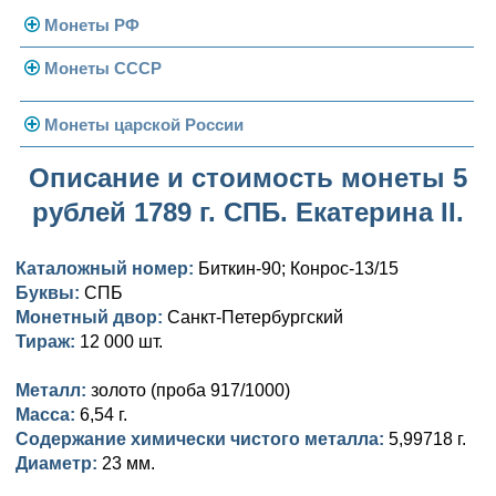
Монеты РФ
Монеты СССР
Современная Россия
Монеты 1991-1993 гг.
Погодовка СССР
Монеты царской России
Памятные и юбилейные
Монеты 1958 года
Николай II (1894-1917)
Описание и стоимость монеты 5
рублей 1789 г. СПБ. Екатерина II.
Золотые червонцы
Александр III (1881-1894)
Золото
Памятные и юбилейные
Александр II (1855-1881)
Серебро
Золото
Каталожный номер:
Биткин-90; Конрос-13/15
Буквы:
СПБ
Николай I (1825-1855)
Медь
Серебро
Золото
Монетный двор:
Санкт-Петербургский
Тираж:
12 000 шт.
Александр I (1801-1825)
Германская оккупация
Медь
Серебро
Платина, золото
Металл:
золото (проба 917/1000)
Павел I (1796-1801)
Для Финляндии
Для Финляндии
Медь
Серебро
Золото
Масса:
6,54 г.
Содержание химически чистого металла:
5,99718 г.
Екатерина II (1762-1796)
Памятные и донативные
Памятные и донативные
Для Финляндии
Медь
Серебро
Золото
Диаметр:
23 мм.
Петр III (1762)
Памятные и донативные
Для Грузии
Медь
Серебро
Золото