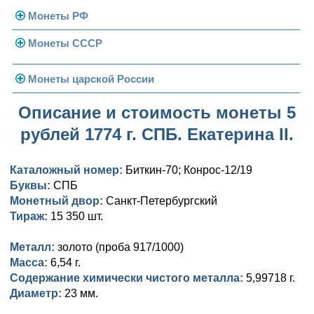
Монеты РФ
Монеты СССР
Современная Россия
Монеты 1991-1993 гг.
Погодовка СССР
Монеты царской России
Памятные и юбилейные
Монеты 1958 года
Николай II (1894-1917)
Описание и стоимость монеты 5
рублей 1774 г. СПБ. Екатерина II.
Золотые червонцы
Александр III (1881-1894)
Золото
Памятные и юбилейные
Александр II (1855-1881)
Серебро
Золото
Каталожный номер:
Биткин-70; Конрос-12/19
Буквы:
СПБ
Николай I (1825-1855)
Медь
Серебро
Золото
Монетный двор:
Санкт-Петербургский
Тираж:
15 350 шт.
Александр I (1801-1825)
Германская оккупация
Медь
Серебро
Платина, золото
Металл:
золото (проба 917/1000)
Павел I (1796-1801)
Для Финляндии
Для Финляндии
Медь
Серебро
Золото
Масса:
6,54 г.
Содержание химически чистого металла:
5,99718 г.
Екатерина II (1762-1796)
Памятные и донативные
Памятные и донативные
Для Финляндии
Медь
Серебро
Золото
Диаметр:
23 мм.
Петр III (1762)
Памятные и донативные
Для Грузии
Медь
Серебро
Золото