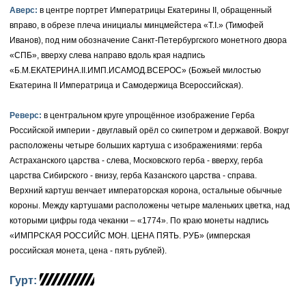
Аверс:
в центре портрет Императрицы Екатерины II, обращенный
Елизавета I (1741-1762)
Русско-Польские
Для Грузии
Медь
Серебро
вправо, в обрезе плеча инициалы минцмейстера «T.I.» (Тимофей
Иванов), под ним обозначение Санкт-Петербургского монетного двора
Иоанн Антонович (1740-1741)
Для Польши
Для Польши
Медь
Золото
«СПБ», вверху слева направо вдоль края надпись
«Б.М.ЕКАТЕРИНА.II.ИМП.ИСАМОД.ВСЕРОС» (Божьей милостью
Анна Иоанновна (1730-1740)
Памятные и донативные
Сибирские монеты
Серебро
Екатерина II Императрица и Самодержица Всероссийская).
Петр II (1727-1730)
Для Молдавии и Валахии
Медь
Реверс:
в центральном круге упрощённое изображение Герба
Российской империи - двуглавый орёл со скипетром и державой. Вокруг
Екатерина I (1725-1727)
Таврические монеты
Для Пруссии
расположены четыре больших картуша с изображениями: герба
Астраханского царства - слева, Московского герба - вверху, герба
Петр I (1682-1725)
Ливонезы
царства Сибирского - внизу, герба Казанского царства - справа.
Верхний картуш венчает императорская корона, остальные обычные
Альбертусталер
Золото
короны. Между картушами расположены четыре маленьких цветка, над
Серебро
которыми цифры года чеканки – «1774». По краю монеты надпись
«ИМПРСКАЯ РОССИЙС МОН. ЦЕНА ПЯТЬ. РУБ» (имперская
Медь
российская монета, цена - пять рублей).
Для Речи Посполитой
Гурт: