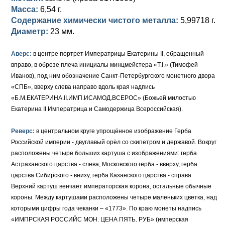
Масса:
6,54 г.
Елизавета I (1741-1762)
Русско-Польские
Для Грузии
Медь
Серебро
Содержание химически чистого металла:
5,99718 г.
Диаметр:
23 мм.
Иоанн Антонович (1740-1741)
Для Польши
Для Польши
Медь
Золото
Аверс:
в центре портрет Императрицы Екатерины II, обращенный
Анна Иоанновна (1730-1740)
Памятные и донативные
Сибирские монеты
Серебро
вправо, в обрезе плеча инициалы минцмейстера «T.I.» (Тимофей
Иванов), под ним обозначение Санкт-Петербургского монетного двора
Петр II (1727-1730)
Для Молдавии и Валахии
Медь
«СПБ», вверху слева направо вдоль края надпись
«Б.М.ЕКАТЕРИНА.II.ИМП.ИСАМОД.ВСЕРОС» (Божьей милостью
Екатерина I (1725-1727)
Таврические монеты
Для Пруссии
Екатерина II Императрица и Самодержица Всероссийская).
Петр I (1682-1725)
Ливонезы
Реверс:
в центральном круге упрощённое изображение Герба
Альбертусталер
Золото
Российской империи - двуглавый орёл со скипетром и державой. Вокруг
расположены четыре больших картуша с изображениями: герба
Серебро
Астраханского царства - слева, Московского герба - вверху, герба
царства Сибирского - внизу, герба Казанского царства - справа.
Медь
Верхний картуш венчает императорская корона, остальные обычные
короны. Между картушами расположены четыре маленьких цветка, над
Для Речи Посполитой
которыми цифры года чеканки – «1773». По краю монеты надпись
«ИМПРСКАЯ РОССИЙС МОН. ЦЕНА ПЯТЬ. РУБ» (имперская