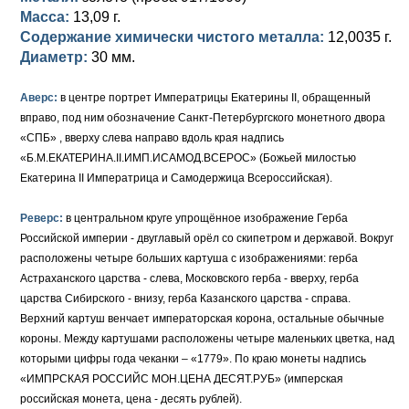
Масса:
13,09 г.
Елизавета I (1741-1762)
Русско-Польские
Для Грузии
Медь
Серебро
Содержание химически чистого металла:
12,0035 г.
Диаметр:
30 мм.
Иоанн Антонович (1740-1741)
Для Польши
Для Польши
Медь
Золото
Аверс:
в центре портрет Императрицы Екатерины II, обращенный
Анна Иоанновна (1730-1740)
Памятные и донативные
Сибирские монеты
Серебро
вправо, под ним обозначение Санкт-Петербургского монетного двора
«СПБ» , вверху слева направо вдоль края надпись
Петр II (1727-1730)
Для Молдавии и Валахии
Медь
«Б.М.ЕКАТЕРИНА.II.ИМП.ИСАМОД.ВСЕРОС» (Божьей милостью
Екатерина II Императрица и Самодержица Всероссийская).
Екатерина I (1725-1727)
Таврические монеты
Для Пруссии
Петр I (1682-1725)
Ливонезы
Реверс:
в центральном круге упрощённое изображение Герба
Российской империи - двуглавый орёл со скипетром и державой. Вокруг
Альбертусталер
Золото
расположены четыре больших картуша с изображениями: герба
Астраханского царства - слева, Московского герба - вверху, герба
Серебро
царства Сибирского - внизу, герба Казанского царства - справа.
Верхний картуш венчает императорская корона, остальные обычные
Медь
короны. Между картушами расположены четыре маленьких цветка, над
которыми цифры года чеканки – «1779». По краю монеты надпись
Для Речи Посполитой
«ИМПРСКАЯ РОССИЙС МОН.ЦЕНА ДЕСЯТ.РУБ» (имперская
российская монета, цена - десять рублей).